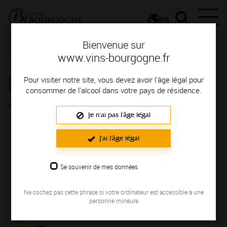
FR
Vignerons & Savoir-faire
Femmes et hommes passionnés
Des
Bienvenue sur
signatures de renom
www.vins-bourgogne.fr
DOMAINE GALEYRAND
Pour visiter notre site, vous devez avoir l'âge légal pour
consommer de l'alcool dans votre pays de résidence.
JÉROME
Je n'ai pas l'âge légal
Région de production : COTE DE NUITS
J'ai l'âge légal
NOUS
Se souvenir de mes données
NOS VINS
Ne cochez pas cette phrase si votre ordinateur est accessible à une
personne mineure
Couleurs des vins