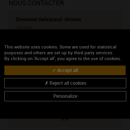
NOUS CONTACTER
Domaine Galeyrand Jérome
Viticulteur
2 Route Nationale
21220 BROCHON
Monsieur Galeyrand Jérome
This website uses cookies. Some are used for statistical
purposes and others are set up by third party services.
03 80 48 23 18
By clicking on 'Accept all', you agree to the use of cookies.
06 61 83 39 69
https://jerome-galeyrand.fr
Accept all
CONTACTEZ CE PROFESSIONNEL
Reject all cookies
Vous êtes le propriétaire de cet établissement ?
Personalize