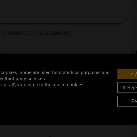
ONS PRODUITES PAR LE DOMAINE
V
)
 cookies. Some are used for statistical purposes and
A
y third party services.
ept all', you agree to the use of cookies.
Rejec
uge)
Pe
N
(vin rouge)
in rouge)