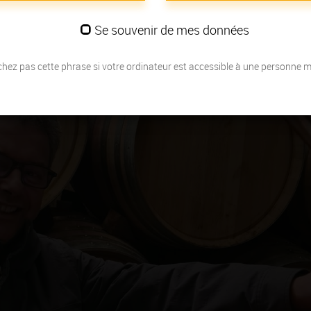
Se souvenir de mes données
hez pas cette phrase si votre ordinateur est accessible à une personne 