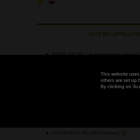
LISTE DES APPELLATI
BEAUNE 1ER CRU - Les Montrevenots (vin rouge
BOURGOGNE (vin rouge)
BOURGOGNE (vin blanc)
This website uses
others are set up b
BOURGOGNE ALIGOTE (vin blanc)
By clicking on 'Acc
BOURGOGNE HAUTES-CÔTES DE BEAUNE (vin ro
CHAMBOLLE-MUSIGNY (vin rouge)
CHAMBOLLE-MUSIGNY 1ER CRU - Les Combottes 
CHAMBOLLE-MUSIGNY 1ER CRU - Les Plantes (v
CÔTE DE NUITS-VILLAGES (vin rouge)
CÔTE DE NUITS-VILLAGES (vin blanc)