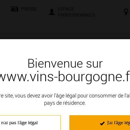
PRESSE
ESPACE
PROFESSIONNELS
& SAVOIR-FAIRE
CONSEILS ET DÉGUSTATION
VISITES E
Bienvenue sur
www.vins-bourgogne.f
és
Des signatures de renom
 MONOT
re site, vous devez avoir l'âge légal pour consommer de l'
: COTE DE NUITS
pays de résidence.
 n'ai pas l'âge légal
J'ai l'âge lé