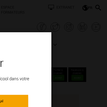
ESPACE
EXTRANET
FR
FORMATEURS
N BOURGOGNE
ACTUALITÉS
r
Twitter is
Facebook is
disabled.
disabled.
alcool dans votre
Accept
Accept
gal