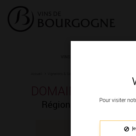
VINS ET TERROIRS
VIGNERONS 
Accueil
Vignerons & Savoir-faire
Femmes et hommes passionn
DOMAINE GACHOT
Pour visiter not
Région de production 
Je