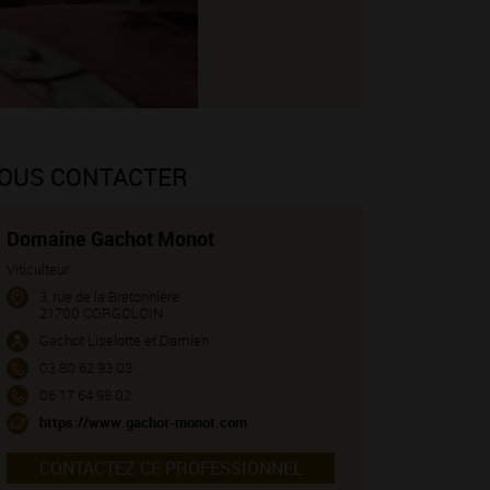
OUS CONTACTER
Domaine Gachot Monot
Viticulteur
3, rue de la Bretonnière
21700 CORGOLOIN
Gachot Liselotte et Damien
03 80 62 93 03
06 17 64 98 02
https://www.gachot-monot.com
CONTACTEZ CE PROFESSIONNEL