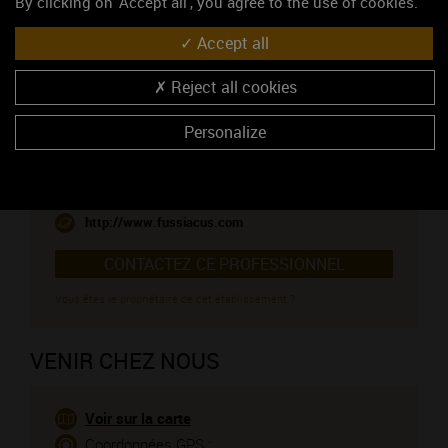
By clicking on 'Accept all', you agree to the use of cookies.
Domaine de Fussiacus
Accept all
Caveau de dégustation
Les Molards
Reject all cookies
71960 FUISSE
Monsieur Paquet Jean-Paul
Personalize
03 85 27 01 06
06 07 15 87 87
03 85 27 01 07
http://www.fussiacus.com
CONTACTEZ CE PROFESSIONNEL
Vous êtes le propriétaire de cet établissement ?
VENIR CHEZ NOUS
Voir sur la carte
Coordonnées GPS :