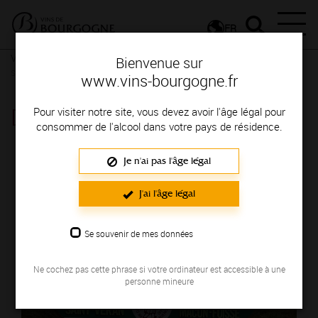
FR
Vignerons & Savoir-faire
Femmes et hommes passionnés
Des
Bienvenue sur
signatures de renom
www.vins-bourgogne.fr
DOMAINE DE FUSSIACUS
Pour visiter notre site, vous devez avoir l'âge légal pour
consommer de l'alcool dans votre pays de résidence.
Région de production : MACONNAIS
Je n'ai pas l'âge légal
J'ai l'âge légal
Se souvenir de mes données
Ne cochez pas cette phrase si votre ordinateur est accessible à une
personne mineure