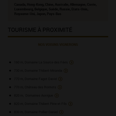
Canada, Hong-Kong, Chine, Australie, Allemagne, Corée,
Luxembourg, Belgique, Suède, Russie, Etats-Unis,
Royaume-Uni, Japon, Pays-Bas
TOURISME À PROXIMITÉ
NOS VOISINS VIGNERONS
160 m, Domaine La Source des Fées
730 m, Domaine Thibert-Miranda
770 m, Domaine Fagot David
770 m, Château des Rontets
820 m, Domaines Auvigue
820 m, Domaine Thibert Père et Fils
830 m, Domaine Pollier Daniel