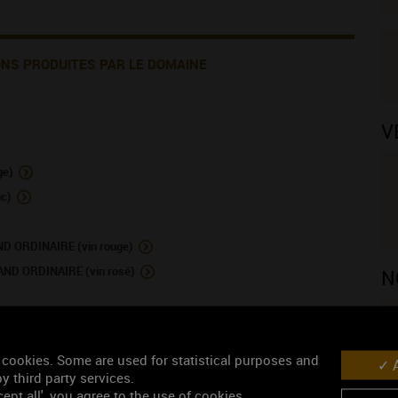
ONS PRODUITES PAR LE DOMAINE
V
ge)
c)
ORDINAIRE (vin rouge)
 ORDINAIRE (vin rosé)
N
 cookies. Some are used for statistical purposes and
A
y third party services.
ept all', you agree to the use of cookies.