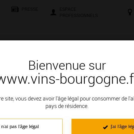
PRESSE
ESPACE
PROFESSIONNELS
& SAVOIR-FAIRE
CONSEILS ET DÉGUSTATION
VISITES E
Bienvenue sur
www.vins-bourgogne.f
és
Des signatures de renom
RG HACQUARD
re site, vous devez avoir l'âge légal pour consommer de l'
 : HAUTES COTES DE NUITS
pays de résidence.
 n'ai pas l'âge légal
J'ai l'âge lé