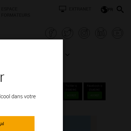
ESPACE
EXTRANET
FR
FORMATEURS
N BOURGOGNE
ACTUALITÉS
r
Twitter is
Facebook is
disabled.
disabled.
alcool dans votre
Accept
Accept
gal