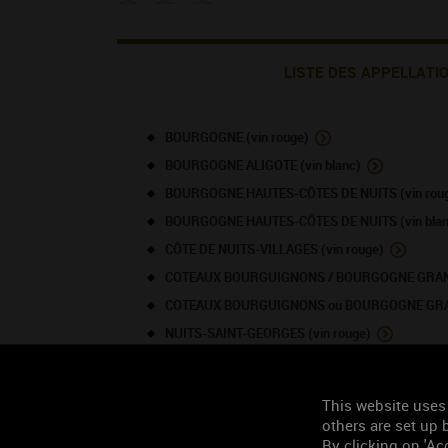
LISTE DES APPELLATI
BOURGOGNE (vin rouge)
BOURGOGNE ALIGOTE (vin blanc)
BOURGOGNE HAUTES-CÔTES DE NUITS (vin rou
BOURGOGNE HAUTES-CÔTES DE NUITS (vin blan
CÔTE DE NUITS-VILLAGES (vin rouge)
COTEAUX BOURGUIGNONS / BOURGOGNE GRAND 
COTEAUX BOURGUIGNONS ou BOURGOGNE GRAND
NUITS-SAINT-GEORGES (vin rouge)
TOURISME À PROXIMITÉ
This website uses
others are set up b
By clicking on 'Acc