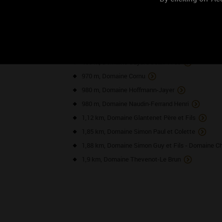
NOS VO
160 m, Domaine Bonnardot
260 m, Domaine Bouhey et Fils
400 m, Domaine Guyard Jean-Yves
970 m, Domaine Cornu
980 m, Domaine Hoffmann-Jayer
980 m, Domaine Naudin-Ferrand Henri
1,12 km, Domaine Glantenet Père et Fils
1,85 km, Domaine Simon Paul et Colette
1,88 km, Domaine Simon Guy et Fils - Domaine 
1,9 km, Domaine Thevenot-Le Brun