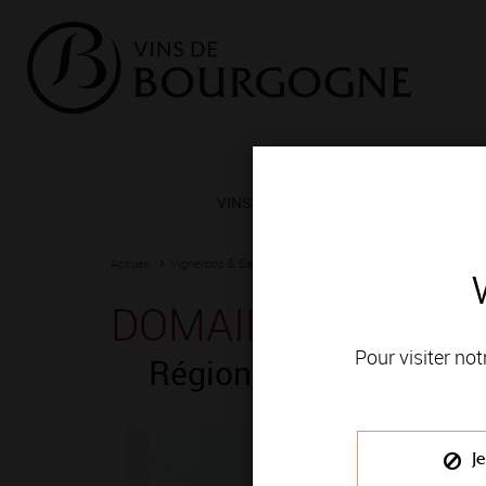
VINS ET TERROIRS
VIGNERONS 
Accueil
Vignerons & Savoir-faire
Femmes et hommes passionn
DOMAINE FRIBOU
Pour visiter not
Région de production
Je