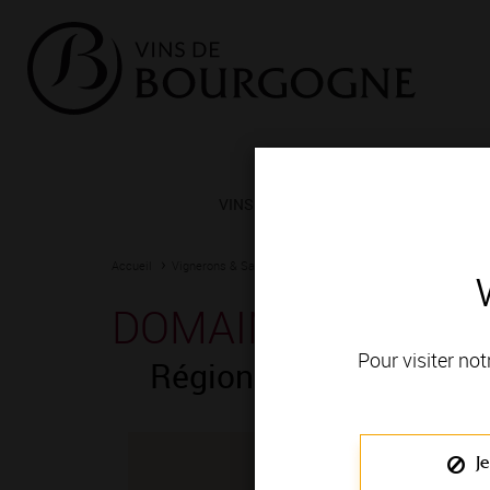
VINS ET TERROIRS
VIGNERONS 
Accueil
Vignerons & Savoir-faire
Femmes et hommes passionn
DOMAINE FERRARI
Pour visiter not
Région de production 
Je