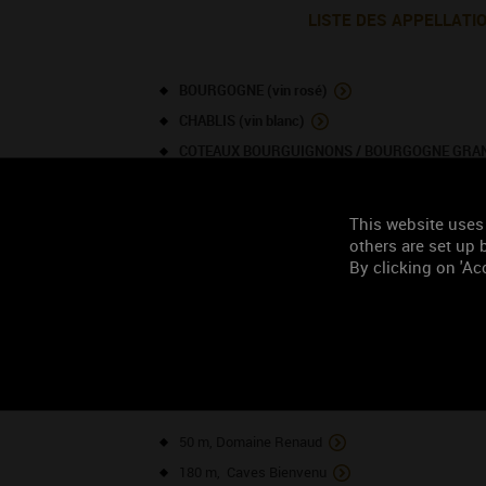
LISTE DES APPELLATI
BOURGOGNE (vin rosé)
CHABLIS (vin blanc)
COTEAUX BOURGUIGNONS / BOURGOGNE GRAND 
CREMANT DE BOURGOGNE (vin blanc)
IRANCY (vin rouge)
This website uses
SAINT-BRIS (vin blanc)
others are set up b
By clicking on 'Acc
TOURISME À PROXIMITÉ
NOS VO
50 m, Domaine Renaud
180 m, Caves Bienvenu