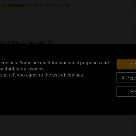
ONS PRODUITES PAR LE DOMAINE
ORDINAIRE (vin rouge)
V
 cookies. Some are used for statistical purposes and
A
y third party services.
ept all', you agree to the use of cookies.
Rejec
Pe
N
ISINS VIGNERONS