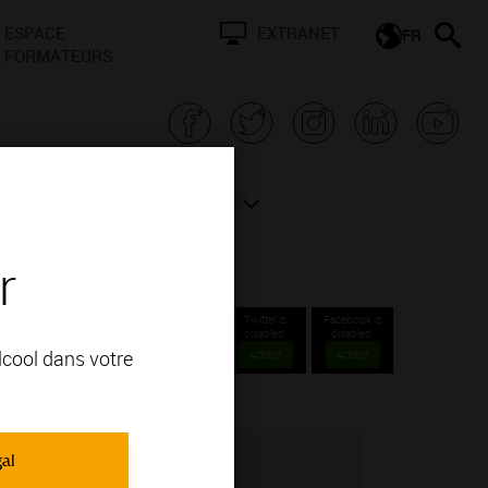
ESPACE
EXTRANET
FR
FORMATEURS
N BOURGOGNE
ACTUALITÉS
r
Twitter is
Facebook is
disabled.
disabled.
alcool dans votre
Accept
Accept
gal