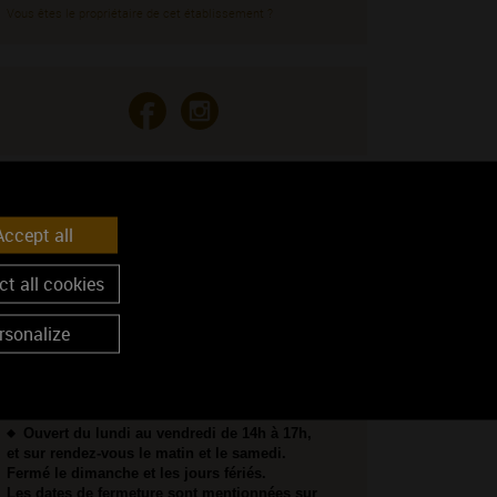
Vous êtes le propriétaire de cet établissement ?
ENIR CHEZ NOUS
ccept all
Voir sur la carte
t all cookies
Coordonnées GPS :
47.7143531, 3.6621555
rsonalize
OS CONDITIONS D'ACCUEIL
Ouvert du lundi au vendredi de 14h à 17h,
et sur rendez-vous le matin et le samedi.
Fermé le dimanche et les jours fériés.
Les dates de fermeture sont mentionnées sur