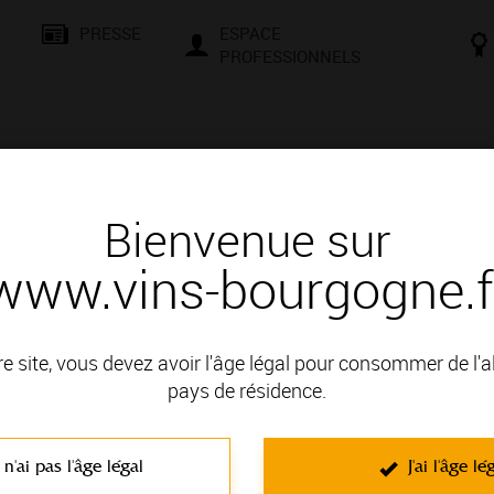
PRESSE
ESPACE
PROFESSIONNELS
& SAVOIR-FAIRE
CONSEILS ET DÉGUSTATION
VISITES E
Bienvenue sur
www.vins-bourgogne.f
és
Des signatures de renom
re site, vous devez avoir l'âge légal pour consommer de l'
: AUXERROIS
pays de résidence.
 n'ai pas l'âge légal
J'ai l'âge lé