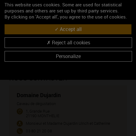
BOURGOGNE (vin blanc)
This website uses cookies. Some are used for statistical
purposes and others are set up by third party services.
CREMANT DE BOURGOGNE (vin blanc)
By clicking on 'Accept all', you agree to the use of cookies.
MEURSAULT (vin blanc)
Accept all
MONTHÉLIE 1ER CRU - Les Champs Fulliot (vin rouge)
MONTHÉLIE 1ER CRU - Les Vignes Rondes (vin rouge)
Reject all cookies
MONTHÉLIE (vin rouge)
Personalize
MONTHÉLIE (vin blanc)
NOUS CONTACTER
Domaine Dujardin
Caveau de dégustation
1, Grande Rue
21190 MONTHELIE
Monsieur et Madame Dujardin Ulrich et Catherine
03 80 21 20 08