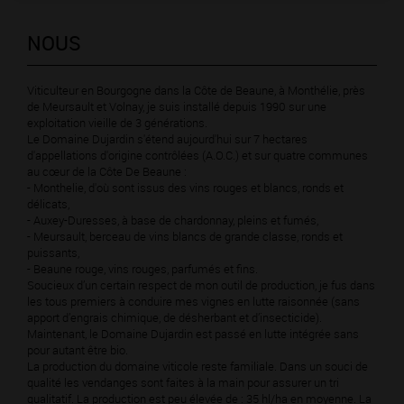
NOUS
Viticulteur en Bourgogne dans la Côte de Beaune, à Monthélie, près
de Meursault et Volnay, je suis installé depuis 1990 sur une
exploitation vieille de 3 générations.
Le Domaine Dujardin s'étend aujourd'hui sur 7 hectares
d'appellations d'origine contrôlées (A.O.C.) et sur quatre communes
au cœur de la Côte De Beaune :
- Monthelie, d'où sont issus des vins rouges et blancs, ronds et
délicats,
- Auxey-Duresses, à base de chardonnay, pleins et fumés,
- Meursault, berceau de vins blancs de grande classe, ronds et
puissants,
- Beaune rouge, vins rouges, parfumés et fins.
Soucieux d’un certain respect de mon outil de production, je fus dans
les tous premiers à conduire mes vignes en lutte raisonnée (sans
apport d’engrais chimique, de désherbant et d’insecticide).
Maintenant, le Domaine Dujardin est passé en lutte intégrée sans
pour autant être bio.
La production du domaine viticole reste familiale. Dans un souci de
qualité les vendanges sont faites à la main pour assurer un tri
qualitatif. La production est peu élevée de : 35 hl/ha en moyenne. La