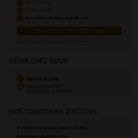
06 12 71 04 62
03 80 21 28 16
http://www.domaine-dujardin.com
CONTACTEZ CE PROFESSIONNEL
Vous êtes le propriétaire de cet établissement ?
VENIR CHEZ NOUS
Voir sur la carte
Coordonnées GPS :
46.9937918, 4.7669418
NOS CONDITIONS D'ACCUEIL
Accueil de groupe jusqu'à 25 pers.
Animaux acceptés : Oui