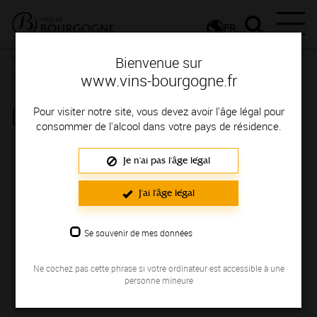
FR
Vignerons & Savoir-faire
Femmes et hommes passionnés
Des
Bienvenue sur
signatures de renom
www.vins-bourgogne.fr
DOMAINE DUJARDIN
Pour visiter notre site, vous devez avoir l'âge légal pour
consommer de l'alcool dans votre pays de résidence.
Région de production : COTE DE BEAUNE
Je n'ai pas l'âge légal
J'ai l'âge légal
Se souvenir de mes données
Ne cochez pas cette phrase si votre ordinateur est accessible à une
personne mineure