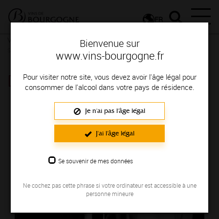
FR
Vignerons & Savoir-faire
Femmes et hommes passionnés
Des
Bienvenue sur
signatures de renom
www.vins-bourgogne.fr
DOMAINE DU PETIT BÉRU
Pour visiter notre site, vous devez avoir l'âge légal pour
consommer de l'alcool dans votre pays de résidence.
Région de production : TONNERROIS
Je n'ai pas l'âge légal
J'ai l'âge légal
Se souvenir de mes données
Ne cochez pas cette phrase si votre ordinateur est accessible à une
personne mineure