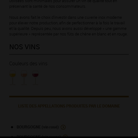
utilisées sont minimales pour assurer un vin de qualité tout en
préservant la santé de nos consommateurs.
Nous avons fait le choix d’investir dans une cuverie inox moderne
pour élever notre production, afin de perfectionner à la fois le travail
et la qualité. Depuis peu, nous avons aussi développé « une gamme
supérieure » représentée par nos fûts de chêne en blanc et en rouge.
NOS VINS
Couleurs des vins
LISTE DES APPELLATIONS PRODUITES PAR LE DOMAINE
BOURGOGNE (vin rosé)
BOURGOGNE (vin rouge)