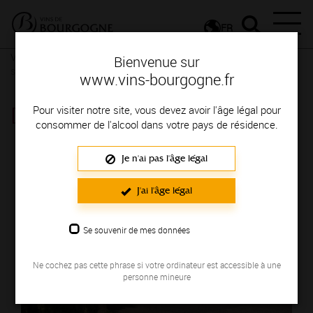
FR
Vignerons & Savoir-faire
Femmes et hommes passionnés
Des
Bienvenue sur
signatures de renom
www.vins-bourgogne.fr
DOMAINE DES PONCÉTYS
Pour visiter notre site, vous devez avoir l'âge légal pour
consommer de l'alcool dans votre pays de résidence.
Région de production : MACONNAIS
Je n'ai pas l'âge légal
J'ai l'âge légal
Se souvenir de mes données
Ne cochez pas cette phrase si votre ordinateur est accessible à une
personne mineure