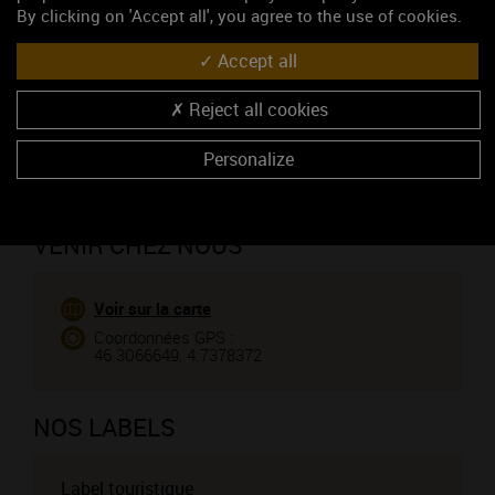
By clicking on 'Accept all', you agree to the use of cookies.
CONTACTEZ CE PROFESSIONNEL
Accept all
Vous êtes le propriétaire de cet établissement ?
Reject all cookies
Personalize
VENIR CHEZ NOUS
Voir sur la carte
Coordonnées GPS :
46.3066649, 4.7378372
NOS LABELS
Label touristique