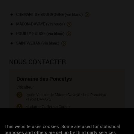
CREMANT DE BOURGOGNE (vin blanc)
MÂCON-DAVAYE (vin rouge)
POUILLY-FUISSE (vin blanc)
SAINT-VERAN (vin blanc)
NOUS CONTACTER
Domaine des Poncétys
Viticulteur
Lycée Viticole de Mâcon-Davayé - Les Poncetys
71960 DAVAYE
Madame Guillemin Camille
03 85 33 56 22
06 85 42 86 20
This website uses cookies. Some are used for statistical
http://www.domaine-poncetys.fr
purposes and others are set up by third party services.