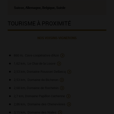
Suisse, Allemagne, Belgique, Suède
TOURISME À PROXIMITÉ
NOS VOISINS VIGNERONS
860 m, Cave coopérative d'Azé
1,62 km, Le Chai de la Louve
2,53 km, Domaine Rousset Delbecq
2,53 km, Domaine du Bicheron
2,68 km, Domaine de Rochebin
2,7 km, Domaine Papillon Catherine
2,86 km, Domaine des Chenevières
3,15 km, Domaine des Niales