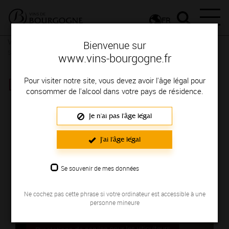
FR
Vignerons & Savoir-faire
Femmes et hommes passionnés
Des
Bienvenue sur
signatures de renom
www.vins-bourgogne.fr
DOMAINE DE LA BOFFELINE
Pour visiter notre site, vous devez avoir l'âge légal pour
consommer de l'alcool dans votre pays de résidence.
Région de production : MACONNAIS
Je n'ai pas l'âge légal
J'ai l'âge légal
Se souvenir de mes données
Ne cochez pas cette phrase si votre ordinateur est accessible à une
personne mineure