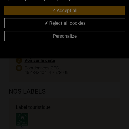
06 16 43 17 43
Accept all
CONTACTEZ CE PROFESSIONNEL
Reject all cookies
Vous êtes le propriétaire de cet établissement ?
Personalize
VENIR CHEZ NOUS
Voir sur la carte
Coordonnées GPS :
46.4343404, 4.7578995
NOS LABELS
Label touristique