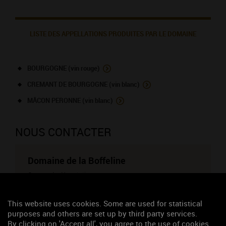
LISTE DES APPELLATIONS PRODUITES PAR LE DOMAINE
BOURGOGNE (vin rouge)
CREMANT DE BOURGOGNE (vin blanc)
MÂCON PERONNE (vin blanc)
NOUS CONTACTER
Domaine de la Boffeline
Caveau de dégustation
594, route de Fourgeot
71260 AZE
This website uses cookies. Some are used for statistical
Monsieur Lenormand Frédéric
purposes and others are set up by third party services.
03 85 33 33 82
By clicking on 'Accept all', you agree to the use of cookies.