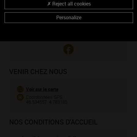
Reject all cookies
CONTACTEZ CE PROFESSIONNEL
Personalize
Vous êtes le propriétaire de cet établissement ?
VENIR CHEZ NOUS
Voir sur la carte
Coordonnées GPS :
46.534557, 4.783185
NOS CONDITIONS D'ACCUEIL