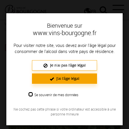
FR
Vignerons & Savoir-faire
Femmes et hommes passionnés
Des
Bienvenue sur
signatures de renom
www.vins-bourgogne.fr
DOMAINE DE L'ECHELETTE
Pour visiter notre site, vous devez avoir l'âge légal pour
consommer de l'alcool dans votre pays de résidence.
Région de production : MACONNAIS
Je n'ai pas l'âge légal
J'ai l'âge légal
Se souvenir de mes données
Ne cochez pas cette phrase si votre ordinateur est accessible à une
personne mineure