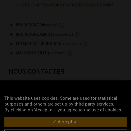
LISTE DES APPELLATIONS PRODUITES PAR LE DOMAINE
BOURGOGNE (vin rouge)
BOURGOGNE ALIGOTE (vin blanc)
CREMANT DE BOURGOGNE (vin blanc)
MÂCON CRUZILLE (vin blanc)
NOUS CONTACTER
Domaine de l'Echelette
Caveau de dégustation
This website uses cookies. Some are used for statistical
L'Échelette
purposes and others are set up by third party services.
71700 LA CHAPELLE-SOUS-BRANCION
By clicking on 'Accept all', you agree to the use of cookies.
Monsieur Champliaud Guillaume
Accept all
03 85 51 10 34
06 35 34 23 91