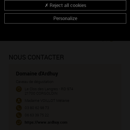
PULIGNY-MONTRACHET 1ER CRU - Sous le Puits (vin blanc)
Reject all cookies
SAVIGNY-LES-BEAUNE (vin blanc)
Personalize
SAVIGNY-LES-BEAUNE 1ER CRU - Aux Clous (vin rouge)
VOLNAY 1ER CRU - Frémiets (vin rouge)
VOSNE-ROMANEE 1ER CRU - Les Chaumes (vin rouge)
NOUS CONTACTER
Domaine d'Ardhuy
Caveau de dégustation
Le Clos des Langres - RD 974
21700 CORGOLOIN
Madame VOILLOT Mélanie
03 80 62 98 73
06 63 39 75 22
https://www.ardhuy.com