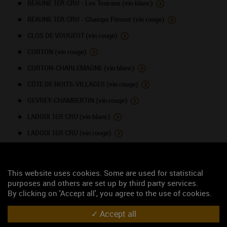
BEAUNE 1ER CRU - Les Teurons (vin blanc)
BEAUNE 1ER CRU - Champs Pimont (vin rouge)
CLOS DE VOUGEOT (vin rouge)
CORTON (vin rouge)
CORTON-CHARLEMAGNE (vin blanc)
CÔTE DE NUITS-VILLAGES (vin rouge)
GEVREY-CHAMBERTIN (vin rouge)
LADOIX 1ER CRU (vin blanc)
LADOIX 1ER CRU (vin rouge)
MEURSAULT (vin blanc)
NUITS-SAINT-GEORGES (vin rouge)
This website uses cookies. Some are used for statistical
PERNAND-VERGELESSES (vin rouge)
purposes and others are set up by third party services.
By clicking on 'Accept all', you agree to the use of cookies.
POMMARD 1ER CRU (vin rouge)
Accept all
PULIGNY-MONTRACHET (vin blanc)