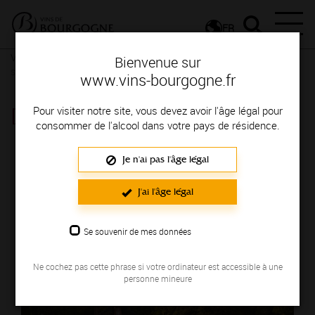
FR
Vignerons & Savoir-faire
Femmes et hommes passionnés
Des
Bienvenue sur
signatures de renom
www.vins-bourgogne.fr
DOMAINE D'ARDHUY
Pour visiter notre site, vous devez avoir l'âge légal pour
consommer de l'alcool dans votre pays de résidence.
Région de production : COTE DE NUITS
Je n'ai pas l'âge légal
J'ai l'âge légal
Se souvenir de mes données
Ne cochez pas cette phrase si votre ordinateur est accessible à une
personne mineure