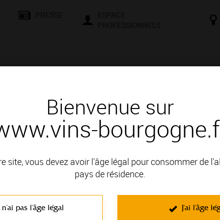
PRESSE
ESPACE
PROFESSIONNELS
& SAVOIR-FAIRE
CONSEILS ET DÉGUSTATION
VISITES E
Bienvenue sur
www.vins-bourgogne.f
és
Des signatures de renom
AUX-FERRAND
re site, vous devez avoir l'âge légal pour consommer de l'
: COTE DE NUITS
pays de résidence.
 n'ai pas l'âge légal
J'ai l'âge lé