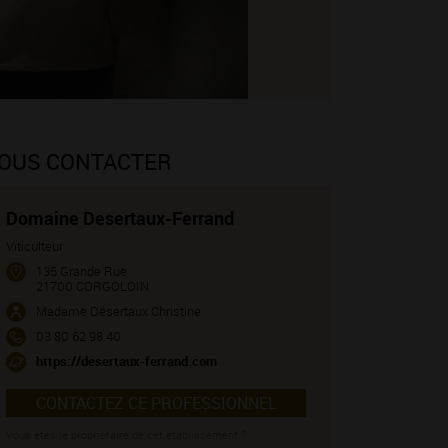
OUS CONTACTER
Domaine Desertaux-Ferrand
Viticulteur
135 Grande Rue
21700 CORGOLOIN
Madame Désertaux Christine
03 80 62 98 40
https://desertaux-ferrand.com
CONTACTEZ CE PROFESSIONNEL
Vous êtes le propriétaire de cet établissement ?