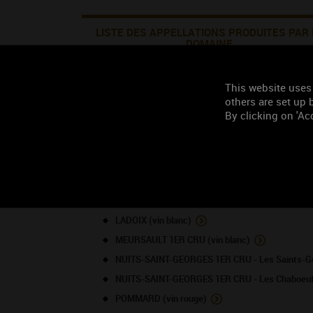
LISTE DES APPELLATIONS PRODUITES PAR 
DOMAINE
BEAUNE 1ER CRU (vin rouge)
This website uses
others are set up b
BOURGOGNE (vin rouge)
By clicking on 'Acc
BOURGOGNE (vin blanc)
BOURGOGNE ALIGOTE (vin blanc)
CÔTE DE NUITS-VILLAGES (vin rouge)
CÔTE DE NUITS-VILLAGES (vin blanc)
LADOIX (vin rouge)
LADOIX (vin blanc)
MEURSAULT 1ER CRU (vin blanc)
NUITS-SAINT-GEORGES 1ER CRU - Les Saints-Ge
NUITS-SAINT-GEORGES 1ER CRU - Les Chaboeufs
POMMARD (vin rouge)