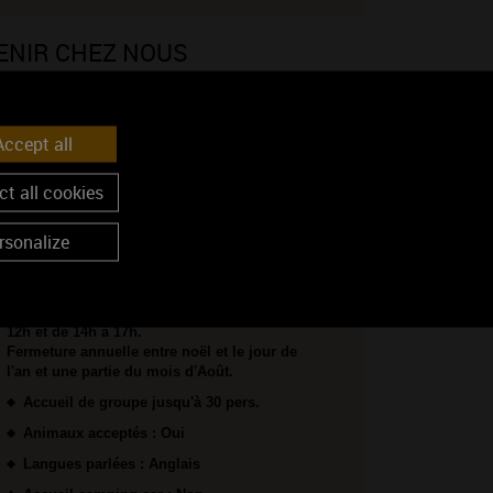
ENIR CHEZ NOUS
Voir sur la carte
ccept all
Coordonnées GPS :
47.083926, 4.913522
t all cookies
OS CONDITIONS D'ACCUEIL
rsonalize
Ouvert du lundi au samedi sur RDV afin
de vous assurer de notre disponibilité. 9h à
12h et de 14h à 17h.
Fermeture annuelle entre noël et le jour de
l'an et une partie du mois d'Août.
Accueil de groupe jusqu'à 30 pers.
Animaux acceptés : Oui
Langues parlées : Anglais