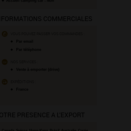
Accueil camping car : Non
NFORMATIONS COMMERCIALES
VOUS POUVEZ PASSER VOS COMMANDES :
Par email
Par téléphone
NOS SERVICES :
Vente à emporter (drive)
EXPÉDITIONS :
France
OTRE PRESENCE A L'EXPORT
Canada, Suisse, Hong-Kong, Brésil, Australie, Corée,