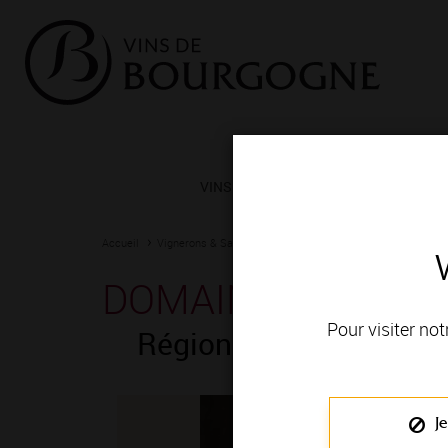
VINS ET TERROIRS
VIGNERONS 
Accueil
Vignerons & Savoir-faire
Femmes et hommes passionn
DOMAINE DESERT
Pour visiter not
Région de production 
Je