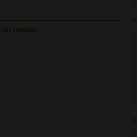
I
ISINS VIGNERONS
N