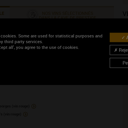
V
LE
NOS VINS SÉLECTIONNÉS
DANS LA CAVE DE PRESTIGE
 cookies. Some are used for statistical purposes and
A
y third party services.
ept all', you agree to the use of cookies.
Rejec
N
Pe
orges (vin rouge)
 (vin rouge)