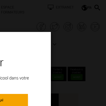
ESPACE
EXTRANET
FR
FORMATEURS
N BOURGOGNE
ACTUALITÉS
r
Twitter is
Facebook is
disabled.
disabled.
alcool dans votre
Accept
Accept
gal