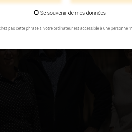
Se souvenir de mes données
hez pas cette phrase si votre ordinateur est accessible à une personne 