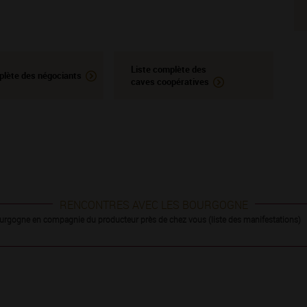
Liste complète des
plète des négociants
caves coopératives
RENCONTRES AVEC LES BOURGOGNE
urgogne en compagnie du producteur près de chez vous (liste des manifestations)