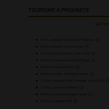
TOURISME À PROXIMITÉ
NOS VO
110 m, Domaine du Clos des Poulettes
150 m, Domaine Gachot Monot
170 m, Domaine Petitot Jean et Fils
670 m, Domaine Cordonnier Philippe
690 m, Domaine Pansiot
760 m, Domaine Jeanniard Laurent
1,12 km, Domaine EARL Domaine Julien GROS
1,24 km, Domaine d'Ardhuy
1,94 km, Domaine Gavignet Annie
2,06 km, Domaine Gille