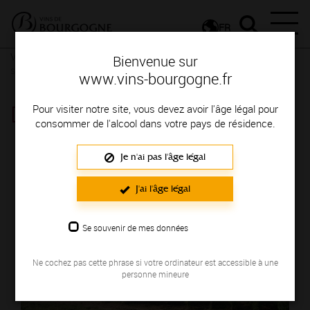
FR
Vignerons & Savoir-faire
Femmes et hommes passionnés
Des
Bienvenue sur
signatures de renom
www.vins-bourgogne.fr
DOMAINE DES MOIROTS
Pour visiter notre site, vous devez avoir l'âge légal pour
consommer de l'alcool dans votre pays de résidence.
Région de production : COTE CHALONNAISE
Je n'ai pas l'âge légal
J'ai l'âge légal
Se souvenir de mes données
Ne cochez pas cette phrase si votre ordinateur est accessible à une
personne mineure