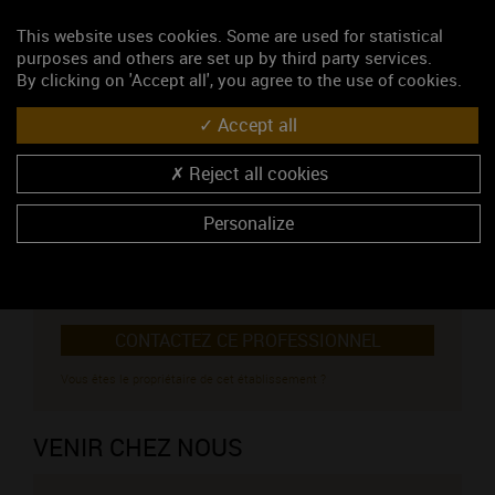
This website uses cookies. Some are used for statistical
NOUS CONTACTER
purposes and others are set up by third party services.
By clicking on 'Accept all', you agree to the use of cookies.
Domaine des Moirots
Accept all
Viticulteur
14, rue des Moirots
Reject all cookies
71390 BISSEY-SOUS-CRUCHAUD
Madame Denizot Muriel
Personalize
03 85 92 16 93
06 82 34 22 58
03 85 92 09 42
CONTACTEZ CE PROFESSIONNEL
Vous êtes le propriétaire de cet établissement ?
VENIR CHEZ NOUS