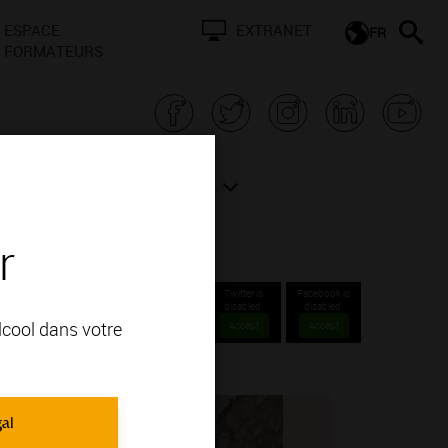
ESPACE
EXTRANET
FR
FORMATEURS
N BOURGOGNE
ACTUALITÉS
r
Twitter is
Facebook is
disabled.
disabled.
alcool dans votre
Accept
Accept
gal