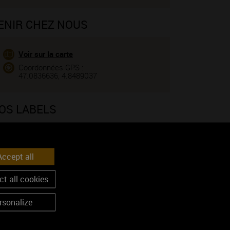
ENIR CHEZ NOUS
Voir sur la carte
Coordonnées GPS :
47.0836636, 4.8489037
OS LABELS
Label touristique
ccept all
t all cookies
Labels environnementaux
rsonalize