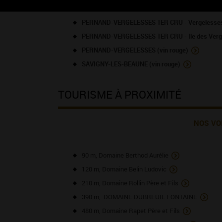
PERNAND-VERGELESSES 1ER CRU - Creux de la N
PERNAND-VERGELESSES 1ER CRU - Vergelesses 
PERNAND-VERGELESSES 1ER CRU - Ile des Verge
PERNAND-VERGELESSES (vin rouge)
SAVIGNY-LES-BEAUNE (vin rouge)
TOURISME À PROXIMITÉ
NOS VO
90 m, Domaine Berthod Aurélie
120 m, Domaine Belin Ludovic
210 m, Domaine Rollin Père et Fils
390 m, DOMAINE DUBREUIL FONTAINE
480 m, Domaine Rapet Père et Fils