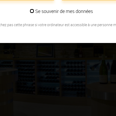
Se souvenir de mes données
hez pas cette phrase si votre ordinateur est accessible à une personne 