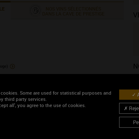
LE
NOS VINS SÉLECTIONNÉS
V
DANS LA CAVE DE PRESTIGE
N
uge)
 cookies. Some are used for statistical purposes and
A
y third party services.
ORDINAIRE (vin rouge)
ept all', you agree to the use of cookies.
Rejec
Pe