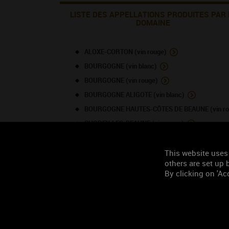
LISTE DES APPELLATIONS PRODUITES PAR 
DOMAINE
ALOXE-CORTON (vin rouge)
BOURGOGNE (vin blanc)
BOURGOGNE (vin rouge)
BOURGOGNE ALIGOTE (vin blanc)
BOURGOGNE HAUTES-CÔTES DE BEAUNE (vin ro
CHOREY-LES-BEAUNE (vin rouge)
CORTON (vin rouge)
CORTON-CHARLEMAGNE (vin blanc)
This website uses
others are set up b
COTEAUX BOURGUIGNONS / BOURGOGNE GRAND 
By clicking on 'Acc
CREMANT DE BOURGOGNE (vin blanc)
CREMANT DE BOURGOGNE (vin rosé)
PERNAND-VERGELESSES (vin blanc)
PERNAND-VERGELESSES 1ER CRU (vin blanc)