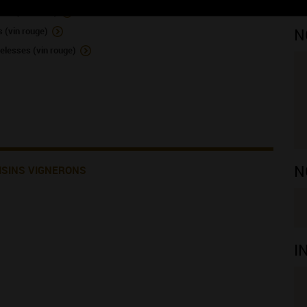
et (vin blanc)
(vin rouge)
N
lesses (vin rouge)
N
ISINS VIGNERONS
I