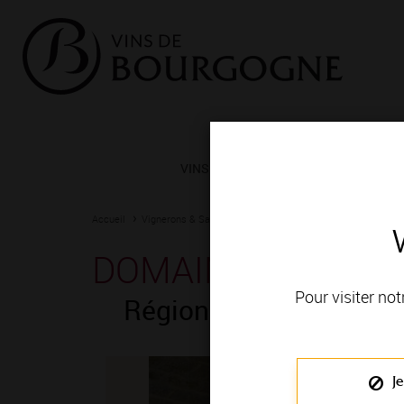
VINS ET TERROIRS
VIGNERONS 
Accueil
Vignerons & Savoir-faire
Femmes et hommes passionn
DOMAINE DENIS PÈ
Pour visiter not
Région de production
Je