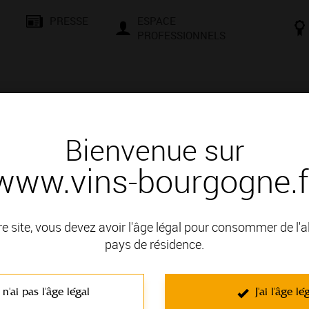
PRESSE
ESPACE
PROFESSIONNELS
& SAVOIR-FAIRE
CONSEILS ET DÉGUSTATION
VISITES E
Bienvenue sur
www.vins-bourgogne.f
és
Des signatures de renom
RE ET FILS
re site, vous devez avoir l'âge légal pour consommer de l'
 : COTE DE BEAUNE
pays de résidence.
 n'ai pas l'âge légal
J'ai l'âge lé