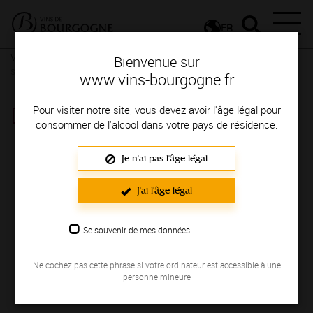
FR
Vignerons & Savoir-faire
Femmes et hommes passionnés
Des
Bienvenue sur
signatures de renom
www.vins-bourgogne.fr
DOMAINE DELORME ET FILS
Pour visiter notre site, vous devez avoir l'âge légal pour
consommer de l'alcool dans votre pays de résidence.
Région de production : MACONNAIS
Je n'ai pas l'âge légal
J'ai l'âge légal
Se souvenir de mes données
Ne cochez pas cette phrase si votre ordinateur est accessible à une
NOUS
personne mineure