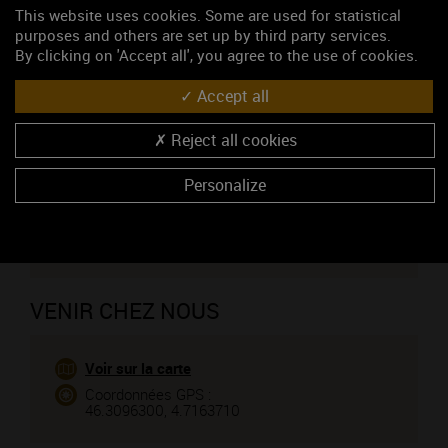
Viticulteur
This website uses cookies. Some are used for statistical
90, route de Pierreclos
purposes and others are set up by third party services.
71960 VERGISSON
By clicking on 'Accept all', you agree to the use of cookies.
Monsieur Delorme Christian
Accept all
03 45 47 74 50
06 27 45 06 89
Reject all cookies
03 85 35 84 50
https://www.pouillyfuisse-delorme.com
Personalize
CONTACTEZ CE PROFESSIONNEL
Vous êtes le propriétaire de cet établissement ?
VENIR CHEZ NOUS
Voir sur la carte
Coordonnées GPS :
46.3096300, 4.7163710