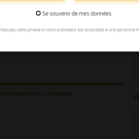
puis plusieurs générations. Nous vinifions et élevons nos vins issus de
Se souvenir de mes données
ées du XII et XIIIème siècle. Vous pourrez ainsi déguster le fruit de
hez pas cette phrase si votre ordinateur est accessible à une personne 
ONS PRODUITES PAR LE DOMAINE
V