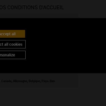
OS CONDITIONS D'ACCUEIL
Accueil de groupe jusqu'à 25 pers.
Accueil camping car : Non
ccept all
OS PRESTATIONS
t all cookies
Visite de cave
rsonalize
OTRE PRESENCE A L'EXPORT
Canada, Allemagne, Belgique, Pays-Bas