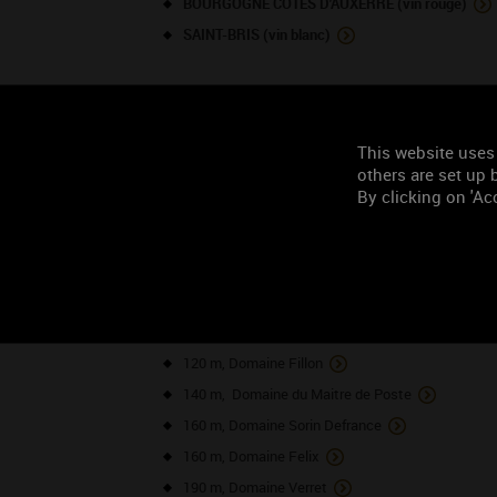
BOURGOGNE COTES D'AUXERRE (vin rouge)
SAINT-BRIS (vin blanc)
TOURISME À PROXIMITÉ
This website uses
NOS VO
others are set up b
By clicking on 'Acc
40 m, Domaine Bersan Pierre-Louis & Jean-Franço
50 m, Domaine Bersan Jean-Louis et Jean-Christ
80 m, Domaine Petitjean
90 m, Domaine Goisot Jean-Hugues et Guilhem
120 m, Domaine Fillon
140 m, Domaine du Maitre de Poste
160 m, Domaine Sorin Defrance
160 m, Domaine Felix
190 m, Domaine Verret