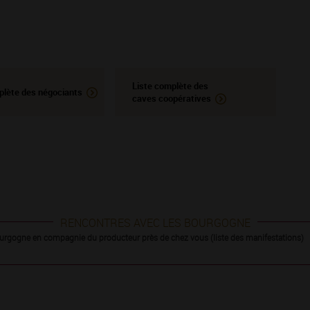
Liste complète des
plète des négociants
caves coopératives
RENCONTRES AVEC LES BOURGOGNE
urgogne en compagnie du producteur près de chez vous (liste des manifestations)