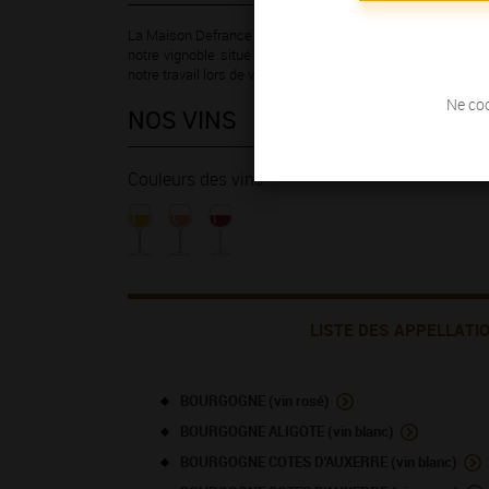
La Maison Defrance est implantée à Saint Bris le Vineux de
notre vignoble situé sur la commune, dans nos caves voût
notre travail lors de votre passage à notre domaine.
Ne coc
NOS VINS
Couleurs des vins
LISTE DES APPELLATI
BOURGOGNE (vin rosé)
BOURGOGNE ALIGOTE (vin blanc)
BOURGOGNE COTES D'AUXERRE (vin blanc)