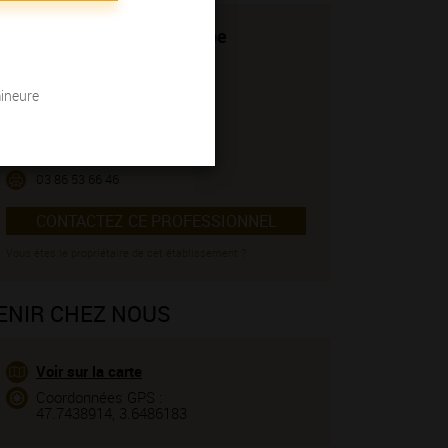
Domaine Defrance Philippe
Viticulteur
5, rue du Four
mineure
89530 SAINT-BRIS-LE-VINEUX
Monsieur Defrance Philippe
03 86 53 39 04
03 86 53 66 46
CONTACTEZ CE PROFESSIONNEL
Vous êtes le propriétaire de cet établissement ?
ENIR CHEZ NOUS
Voir sur la carte
Coordonnées GPS :
47.7438914, 3.6486183