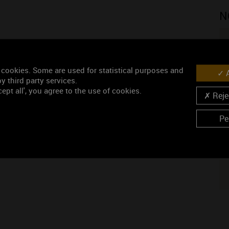
N
 cookies. Some are used for statistical purposes and
A
ISINS VIGNERONS
y third party services.
N
ept all', you agree to the use of cookies.
Rejec
is
Pe
ophe
N