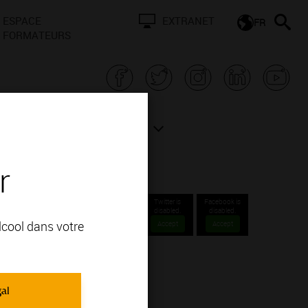
ESPACE
EXTRANET
FR
FORMATEURS
N BOURGOGNE
ACTUALITÉS
r
Twitter is
Facebook is
disabled.
disabled.
alcool dans votre
Accept
Accept
OUS CONTACTER
gal