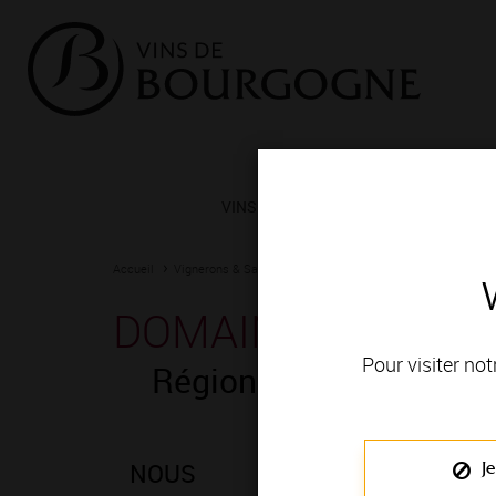
VINS ET TERROIRS
VIGNERONS 
Accueil
Vignerons & Savoir-faire
Femmes et hommes passionn
DOMAINE DEFRANC
Pour visiter not
Région de production 
NOUS
Je