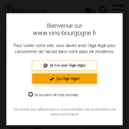
FR
Vignerons & Savoir-faire
Femmes et hommes passionnés
Des
Bienvenue sur
signatures de renom
www.vins-bourgogne.fr
DOMAINE DE SUREMAIN
Pour visiter notre site, vous devez avoir l'âge légal pour
consommer de l'alcool dans votre pays de résidence.
ERIC
Je n'ai pas l'âge légal
Région de production : COTE DE BEAUNE
J'ai l'âge légal
Se souvenir de mes données
Ne cochez pas cette phrase si votre ordinateur est accessible à une
personne mineure