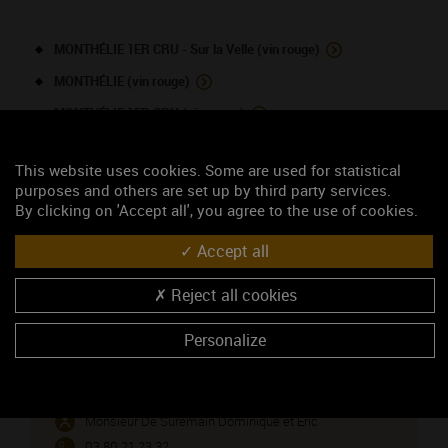
MONTHÉLIE 1ER CRU - Sur la Velle (vin rouge)
MONTHÉLIE (vin rouge)
MONTHÉLIE 1ER CRU (vin rouge)
RULLY 1ER CRU (vin rouge)
This website uses cookies. Some are used for statistical
RULLY 1ER CRU - Le Meix Caillet (vin blanc)
purposes and others are set up by third party services.
By clicking on 'Accept all', you agree to the use of cookies.
RULLY 1ER CRU (vin blanc)
Accept all
NOUS CONTACTER
Reject all cookies
Domaine De Suremain Eric
Personalize
Viticulteur
Château de Monthelie - 14, grande rue
21190 MONTHELIE
Monsieur De Suremain Dominique et Eric
03 80 21 23 32