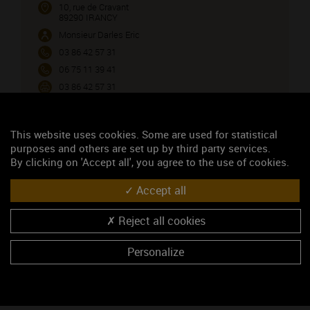
10, rue de Cravant
89290 IRANCY
Monsieur Darles Eric
03 86 42 57 31
06 75 11 39 41
03 86 42 57 31
CONTACTEZ CE PROFESSIONNEL
This website uses cookies. Some are used for statistical
Vous êtes le propriétaire de cet établissement ?
purposes and others are set up by third party services.
By clicking on 'Accept all', you agree to the use of cookies.
VENIR CHEZ NOUS
Accept all
Reject all cookies
Voir sur la carte
Coordonnées GPS :
Personalize
47.7126723, 3.6647980
NOS LABELS