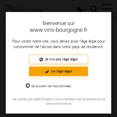
FR
Vignerons & Savoir-faire
Femmes et hommes passionnés
Des
Bienvenue sur
signatures de renom
www.vins-bourgogne.fr
DOMAINE DARLES ERIC
Pour visiter notre site, vous devez avoir l'âge légal pour
consommer de l'alcool dans votre pays de résidence.
Région de production : AUXERROIS
Je n'ai pas l'âge légal
NOUS
J'ai l'âge légal
Exploitation familiale de 12 ha. Vinification traditionnelle. Elevage des
Se souvenir de mes données
vins en fûts. Commercialisation de vins de 3 à 10 ans
NOS VINS
Ne cochez pas cette phrase si votre ordinateur est accessible à une
personne mineure
Couleurs des vins