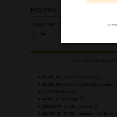
NOS VINS
Couleurs des vins
Ne coc
LISTE DES APPELLATI
BOURGOGNE ALIGOTE (vin blanc)
BOURGOGNE CÔTE CHALONNAISE (vin rouge)
GIVRY (vin blanc)
MERCUREY (vin rouge)
MONTAGNY 1ER CRU (vin blanc)
MONTAGNY 1ER CRU - Montcuchot (vin blanc)