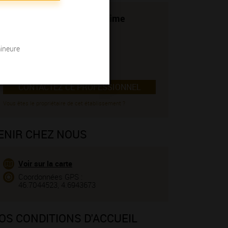
Domaine Cottenceau Maxime
Viticulteur
chemin des chaumettes
mineure
71390 BUXY
06 78 05 37 52
CONTACTEZ CE PROFESSIONNEL
Vous êtes le propriétaire de cet établissement ?
ENIR CHEZ NOUS
Voir sur la carte
Coordonnées GPS :
46.7044523, 4.6943673
OS CONDITIONS D'ACCUEIL