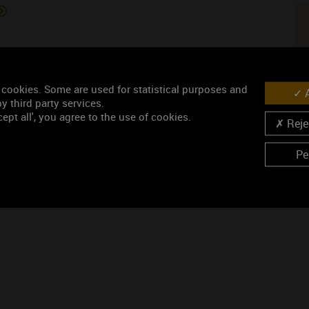
N
 cookies. Some are used for statistical purposes and
A
ISINS VIGNERONS
y third party services.
ept all', you agree to the use of cookies.
Rejec
Pe