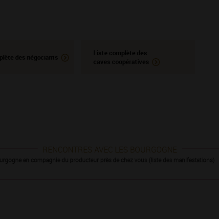
Liste complète des
plète des négociants
caves coopératives
RENCONTRES AVEC LES BOURGOGNE
urgogne en compagnie du producteur près de chez vous (liste des manifestations)