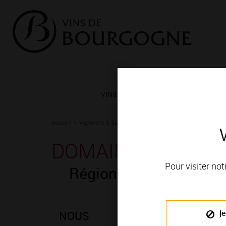
VINS ET TERROIRS
VIGNERONS 
Accueil
Vignerons & Savoir-faire
Femmes et hommes passionn
DOMAINE COTTEN
Pour visiter not
Région de production
NOUS
Je