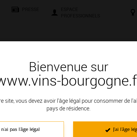
PRESSE
ESPACE
PROFESSIONNELS
& SAVOIR-FAIRE
CONSEILS ET DÉGUSTATION
VISITES E
Bienvenue sur
www.vins-bourgogne.f
és
Des signatures de renom
CEAU MAXIME
re site, vous devez avoir l'âge légal pour consommer de l'
 : COTE CHALONNAISE
pays de résidence.
N
 n'ai pas l'âge légal
J'ai l'âge lé