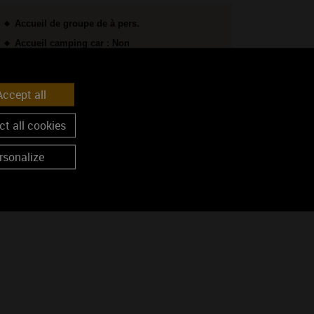
Accueil de groupe de à pers.
Accueil camping car : Non
OS PRESTATIONS
ccept all
t all cookies
Visite de vignes
Visite de cave
rsonalize