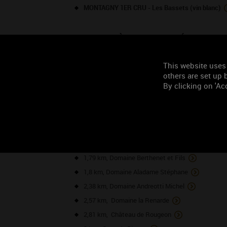
MONTAGNY 1ER CRU - Les Bassets (vin blanc)
TOURISME À PROXIMITÉ
This website uses
NOS VO
others are set up b
By clicking on 'Acc
1,06 km, Domaine Cognard Laurent
1,24 km, Millebuis par les Vignerons de Buxy
1,7 km, Domaine de Montorge
1,7 km, Domaine Feuillat-Juillot
1,79 km, Domaine Berthenet et Fils
1,8 km, Domaine Aladame Stéphane
2,38 km, Domaine Andreotti Michel
2,57 km, Domaine la Renarde
2,81 km, Château de Rougeon