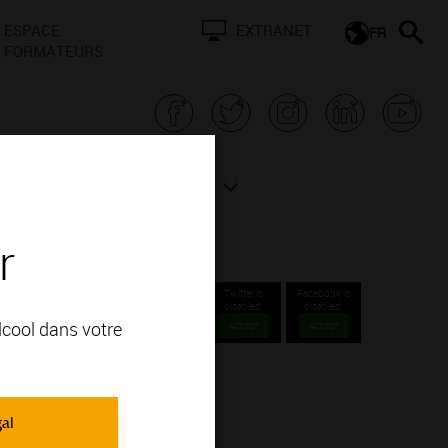
ESPACE
EXTRANET
FR
FORMATEURS
N BOURGOGNE
ACTUALITÉS
r
Twitter is
Facebook is
disabled.
disabled.
alcool dans votre
Accept
Accept
OUS CONTACTER
gal