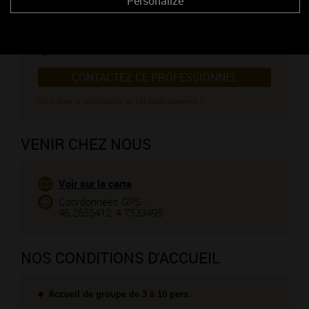
Personalize
06 10 67 23 17
03 85 35 63 67
https://www.domainevincentcornin.fr/
CONTACTEZ CE PROFESSIONNEL
Vous êtes le propriétaire de cet établissement ?
VENIR CHEZ NOUS
Voir sur la carte
Coordonnées GPS :
46.2655412, 4.7533495
NOS CONDITIONS D'ACCUEIL
Accueil de groupe de 3 à 10 pers.