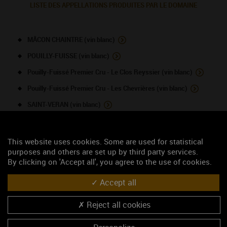
LISTE DES APPELLATIONS PRODUITES PAR LE DOMAINE
MÂCON CHAINTRE (vin blanc)
POUILLY-FUISSE (vin blanc)
Pouilly-Fuissé Premier Cru - Le Clos Reyssier (vin blanc)
Pouilly-Fuissé Premier Cru - Les Chevrières (vin blanc)
SAINT-VERAN (vin blanc)
NOUS CONTACTER
This website uses cookies. Some are used for statistical
purposes and others are set up by third party services.
By clicking on 'Accept all', you agree to the use of cookies.
Domaine Cornin Vincent
Viticulteur
Accept all
54 chemin des petites bruyères
71960 FUISSE
Reject all cookies
Monsieur Cornin Vincent
03 85 35 63 67