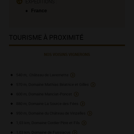
EXPÉDITIONS :
France
TOURISME À PROXIMITÉ
NOS VOISINS VIGNERONS
540 m, Château de Lavernette
570 m, Domaine Mathias Béatrice et Gilles
600 m, Domaine Manciat-Poncet
880 m, Domaine La Source des Fées
950 m, Domaine du Château de Vinzelles
1,03 km, Domaine Cordier Père et Fils
1,03 km, Domaine de Fussiacus