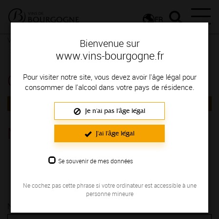
FR
Vignerons & Savoir-faire
Femmes et hommes passionnés
Bienvenue sur
Contactez le vigneron
Contactez le vigneron
www.vins-bourgogne.fr
Contactez le vigneron
Pour visiter notre site, vous devez avoir l'âge légal pour
consommer de l'alcool dans votre pays de résidence.
RETOUR
Je n'ai pas l'âge légal
Maison Simonnet-Febvre
J'ai l'âge légal
CHABLIS
Se souvenir de mes données
9, avenue d'Oberwesel CHABLIS 89800
03 86 18 95 69
Ne cochez pas cette phrase si votre ordinateur est accessible à une
personne mineure
Nom* :