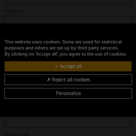
Prénom* :
E-mail* :
This website uses cookies. Some are used for statistical
purposes and others are set up by third party services.
Sujet* :
By clicking on 'Accept all', you agree to the use of cookies.
Accept all
Société :
Reject all cookies
Fonction :
Personalize
Adresse :
Code postal :