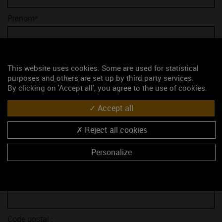
Prénom* :
E-mail* :
This website uses cookies. Some are used for statistical
purposes and others are set up by third party services.
Sujet* :
By clicking on 'Accept all', you agree to the use of cookies.
Accept all
Société :
Reject all cookies
Fonction :
Personalize
Adresse :
Code postal :