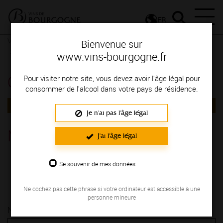
FR
Vignerons & Savoir-faire
Femmes et hommes passionnés
Bienvenue sur
Contactez le vigneron
Contactez le vigneron
www.vins-bourgogne.fr
Contactez le vigneron
Pour visiter notre site, vous devez avoir l'âge légal pour
consommer de l'alcool dans votre pays de résidence.
RETOUR
Je n'ai pas l'âge légal
Maison Robin Pascal
J'ai l'âge légal
AUXERROIS
Se souvenir de mes données
4 Route de bât d'ane - Nangis QUENNE 89290
Ne cochez pas cette phrase si votre ordinateur est accessible à une
personne mineure
Nom* :