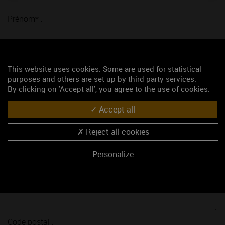
Prénom* :
E-mail* :
This website uses cookies. Some are used for statistical
purposes and others are set up by third party services.
Sujet* :
By clicking on 'Accept all', you agree to the use of cookies.
Accept all
Société :
Reject all cookies
Fonction :
Personalize
Adresse :
Code postal :