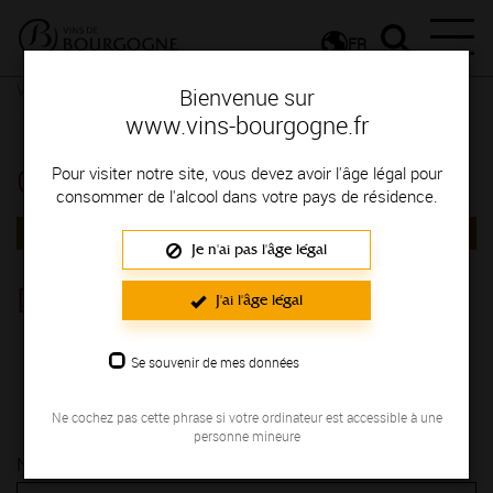
FR
Vignerons & Savoir-faire
Femmes et hommes passionnés
Bienvenue sur
Contactez le vigneron
Contactez le vigneron
www.vins-bourgogne.fr
Contactez le vigneron
Pour visiter notre site, vous devez avoir l'âge légal pour
consommer de l'alcool dans votre pays de résidence.
RETOUR
Je n'ai pas l'âge légal
Domaine de Chaude Ecuelle
J'ai l'âge légal
CHABLIS
Se souvenir de mes données
35, Grande Rue CHEMILLY-SUR-SEREIN 89800
03 86 42 40 44
Ne cochez pas cette phrase si votre ordinateur est accessible à une
personne mineure
Nom* :