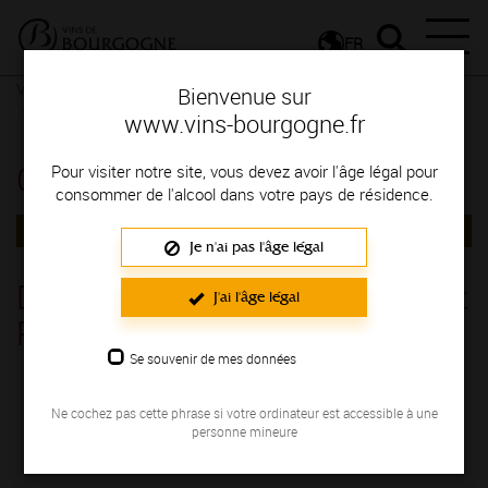
FR
Vignerons & Savoir-faire
Femmes et hommes passionnés
Bienvenue sur
Contactez le vigneron
Contactez le vigneron
www.vins-bourgogne.fr
Contactez le vigneron
Pour visiter notre site, vous devez avoir l'âge légal pour
consommer de l'alcool dans votre pays de résidence.
RETOUR
Je n'ai pas l'âge légal
Domaine de Chamilly - Duréault
J'ai l'âge légal
Père et Fils
Se souvenir de mes données
COTE CHALONNAISE
37, rue des Combennes MOROGES 71390
Ne cochez pas cette phrase si votre ordinateur est accessible à une
personne mineure
03 85 47 93 00