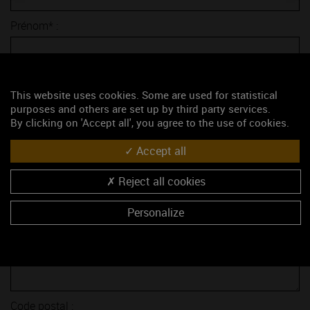
Prénom* :
E-mail* :
This website uses cookies. Some are used for statistical
purposes and others are set up by third party services.
Sujet* :
By clicking on 'Accept all', you agree to the use of cookies.
Accept all
Société :
Reject all cookies
Fonction :
Personalize
Adresse :
Code postal :