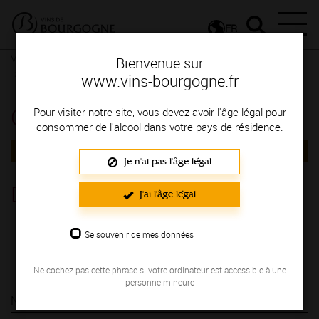
FR
Vignerons & Savoir-faire
Femmes et hommes passionnés
Bienvenue sur
Contactez le vigneron
Contactez le vigneron
www.vins-bourgogne.fr
Contactez le vigneron
Pour visiter notre site, vous devez avoir l'âge légal pour
consommer de l'alcool dans votre pays de résidence.
RETOUR
Je n'ai pas l'âge légal
Domaine Collotte
J'ai l'âge légal
COTE DE NUITS
Se souvenir de mes données
25 Rue du Carré MARSANNAY-LA-COTE 21160
03 80 58 74 40
Ne cochez pas cette phrase si votre ordinateur est accessible à une
personne mineure
Nom* :