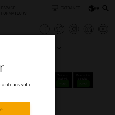
ESPACE
EXTRANET
FR
FORMATEURS
N BOURGOGNE
ACTUALITÉS
r
Twitter is
Facebook is
disabled.
disabled.
alcool dans votre
Accept
Accept
gal