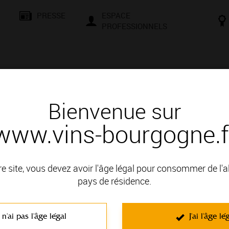
PRESSE
ESPACE
PROFESSIONNELS
& SAVOIR-FAIRE
CONSEILS ET DÉGUSTATION
VISITES E
Bienvenue sur
www.vins-bourgogne.f
és
Contactez le vigneron
Contactez le vigneron
re site, vous devez avoir l'âge légal pour consommer de l'
pays de résidence.
t fils
 n'ai pas l'âge légal
J'ai l'âge lé