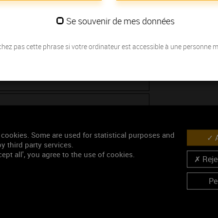
Se souvenir de mes données
hez pas cette phrase si votre ordinateur est accessible à une personne 
 cookies. Some are used for statistical purposes and
A
y third party services.
ept all', you agree to the use of cookies.
Rejec
Pe