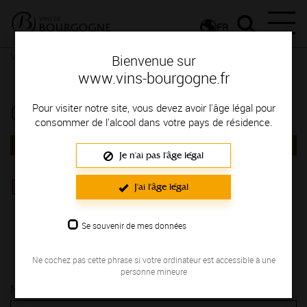
FR
Vignerons & Savoir-faire
Femmes et hommes passionnés
Bienvenue sur
Contactez le vigneron
Contactez le vigneron
www.vins-bourgogne.fr
Contactez le vigneron
Pour visiter notre site, vous devez avoir l'âge légal pour
consommer de l'alcool dans votre pays de résidence.
RETOUR
Je n'ai pas l'âge légal
Domaine Brigand
J'ai l'âge légal
CHATILLONNAIS
Se souvenir de mes données
3, rue derrière l'Eglise MASSINGY 21400
03 80 91 15 12
Ne cochez pas cette phrase si votre ordinateur est accessible à une
personne mineure
Nom* :