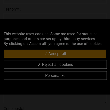
Prénom* :
E-mail* :
This website uses cookies. Some are used for statistical
purposes and others are set up by third party services.
Sujet* :
By clicking on 'Accept all', you agree to the use of cookies.
Accept all
Société :
Reject all cookies
Fonction :
Personalize
Adresse :
Code postal :