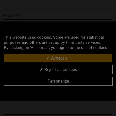
Prénom* :
E-mail* :
This website uses cookies. Some are used for statistical
purposes and others are set up by third party services.
By clicking on 'Accept all', you agree to the use of cookies.
Sujet* :
Accept all
Société :
Reject all cookies
Fonction :
Personalize
Adresse :