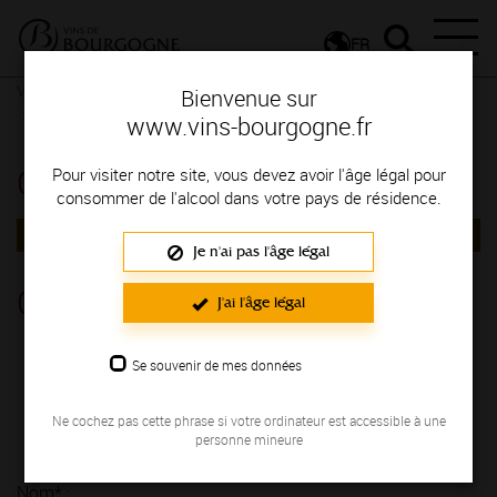
FR
Vignerons & Savoir-faire
Femmes et hommes passionnés
Bienvenue sur
Contactez le vigneron
Contactez le vigneron
www.vins-bourgogne.fr
Contactez le vigneron
Pour visiter notre site, vous devez avoir l'âge légal pour
consommer de l'alcool dans votre pays de résidence.
RETOUR
Je n'ai pas l'âge légal
Château Bonnet
J'ai l'âge légal
MACONNAIS
Se souvenir de mes données
2 Lieu-dit Les Paquelets LA CHAPELLE-DE-GUINCHAY
71570
Ne cochez pas cette phrase si votre ordinateur est accessible à une
03 85 36 70 41
personne mineure
Nom* :