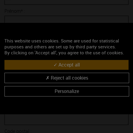
Prénom* :
E-mail* :
This website uses cookies. Some are used for statistical
purposes and others are set up by third party services.
Sujet* :
By clicking on 'Accept all', you agree to the use of cookies.
Accept all
Société :
Reject all cookies
Fonction :
Personalize
Adresse :
Code postal :