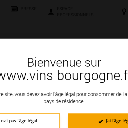
PRESSE
ESPACE
PROFESSIONNELS
& SAVOIR-FAIRE
CONSEILS ET DÉGUSTATION
VISITES E
Bienvenue sur
www.vins-bourgogne.f
és
Des signatures de renom
GUIN
re site, vous devez avoir l'âge légal pour consommer de l'
: COTE DE NUITS
pays de résidence.
 n'ai pas l'âge légal
J'ai l'âge lé