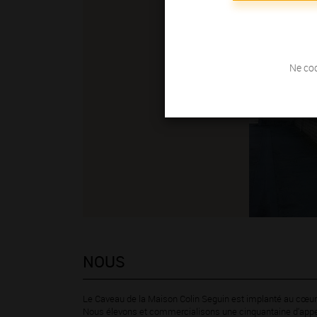
Ne coc
NOUS
Le Caveau de la Maison Colin Seguin est implanté au cœur
Nous élevons et commercialisons une cinquantaine d'appe