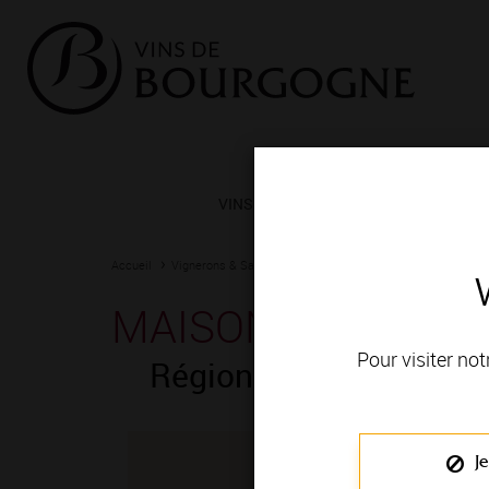
VINS ET TERROIRS
VIGNERONS 
Accueil
Vignerons & Savoir-faire
Femmes et hommes passionn
MAISON COLIN SE
Pour visiter not
Région de production 
Je