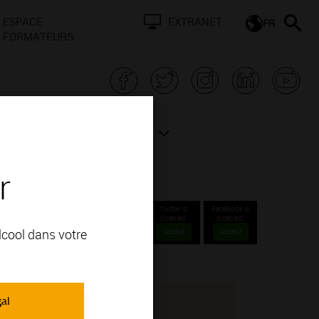
ESPACE
EXTRANET
FR
FORMATEURS
N BOURGOGNE
ACTUALITÉS
r
Twitter is
Facebook is
disabled.
disabled.
alcool dans votre
Accept
Accept
gal