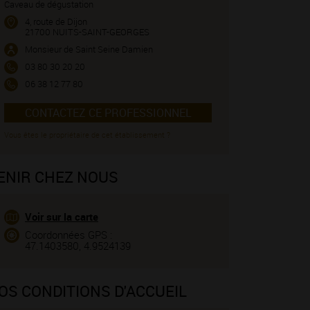
Caveau de dégustation
4, route de Dijon
21700 NUITS-SAINT-GEORGES
Monsieur de Saint Seine Damien
03 80 30 20 20
06 38 12 77 80
CONTACTEZ CE PROFESSIONNEL
Vous êtes le propriétaire de cet établissement ?
ENIR CHEZ NOUS
Voir sur la carte
Coordonnées GPS :
47.1403580, 4.9524139
OS CONDITIONS D'ACCUEIL