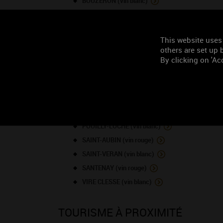
BOUZERON (vin blanc)
CHABLIS GRAND CRU - Valmur (vin blanc)
CHASSAGNE-MONTRACHET (vin rouge)
This website uses
CHASSAGNE-MONTRACHET (vin blanc)
others are set up b
COTEAUX BOURGUIGNONS ou BOURGOGNE GRAND
By clicking on 'Acc
GIVRY 1ER CRU - La Grande Berge (vin rouge)
MARANGES 1ER CRU - Clos de la Fussière (vin r
MERCUREY (vin blanc)
NUITS-SAINT-GEORGES 1ER CRU (vin blanc)
POUILLY-LOCHE (vin blanc)
SAINT-AUBIN (vin rouge)
SAINT-VERAN (vin blanc)
SANTENAY (vin rouge)
VIRE CLESSE (vin blanc)
TOURISME À PROXIMITÉ