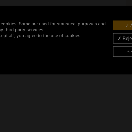
 cookies. Some are used for statistical purposes and
A
y third party services.
 ORDINAIRE (vin rosé)
ept all', you agree to the use of cookies.
Rejec
ouge)
Pe