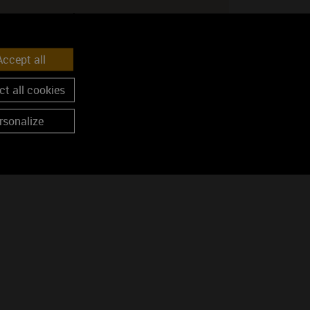
Langues parlées : Anglais
Accueil camping car : Non
ccept all
t all cookies
rsonalize