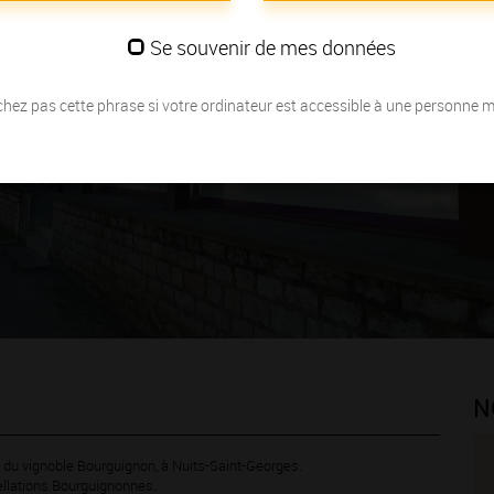
Se souvenir de mes données
hez pas cette phrase si votre ordinateur est accessible à une personne 
N
 du vignoble Bourguignon, à Nuits-Saint-Georges.
llations Bourguignonnes.