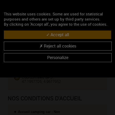
Monsieur NOLI Alessandro
03 80 34 30 91
This website uses cookies. Some are used for statistical
03 80 51 86 70
purposes and others are set up by third party services.
https://www.clos-de-tart.com
By clicking on 'Accept all', you agree to the use of cookies.
CONTACTEZ CE PROFESSIONNEL
Accept all
Vous êtes le propriétaire de cet établissement ?
Reject all cookies
VENIR CHEZ NOUS
Personalize
Voir sur la carte
Coordonnées GPS :
47.1957705, 4.9617952
NOS CONDITIONS D'ACCUEIL
Accueil camping car : Non