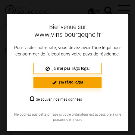
FR
Vignerons & Savoir-faire
Femmes et hommes passionnés
Des
Bienvenue sur
signatures de renom
www.vins-bourgogne.fr
CLOS DE TART
Pour visiter notre site, vous devez avoir l'âge légal pour
consommer de l'alcool dans votre pays de résidence.
Région de production : COTE DE NUITS
Je n'ai pas l'âge légal
NOUS
J'ai l'âge légal
Le Clos de Tart a été créé en 1141 par les Bernardines cisterciennes
Se souvenir de mes données
de l'abbaye de Tart. C'est un Grand Cru Monopole de 7.5 hectares
installé sur l'un des meilleurs terroirs de la Côte de Nuits.
Ne cochez pas cette phrase si votre ordinateur est accessible à une
NOS VINS
personne mineure