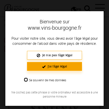
FR
Vignerons & Savoir-faire
Femmes et hommes passionnés
Des
Bienvenue sur
signatures de renom
www.vins-bourgogne.fr
CLOS BELLEFOND -
Pour visiter notre site, vous devez avoir l'âge légal pour
consommer de l'alcool dans votre pays de résidence.
DOMAINE LOUIS NIE
Je n'ai pas l'âge légal
Région de production : COTE DE BEAUNE
J'ai l'âge légal
Se souvenir de mes données
Ne cochez pas cette phrase si votre ordinateur est accessible à une
personne mineure