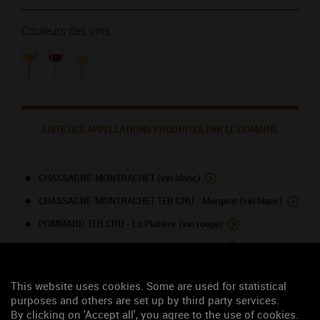
Couleurs des vins
LISTE DES APPELLATIONS PRODUITES PAR LE DOMAINE
CHASSAGNE-MONTRACHET (vin blanc)
CHASSAGNE-MONTRACHET 1ER CRU - Morgeot (vin blanc)
POMMARD 1ER CRU - La Platière (vin rouge)
SANTENAY 1ER CRU - La Comme (vin rouge)
SANTENAY 1ER CRU - Passetemps (vin rouge)
This website uses cookies. Some are used for statistical
SANTENAY (vin rouge)
purposes and others are set up by third party services.
By clicking on 'Accept all', you agree to the use of cookies.
VOLNAY SANTENOTS (vin rouge)