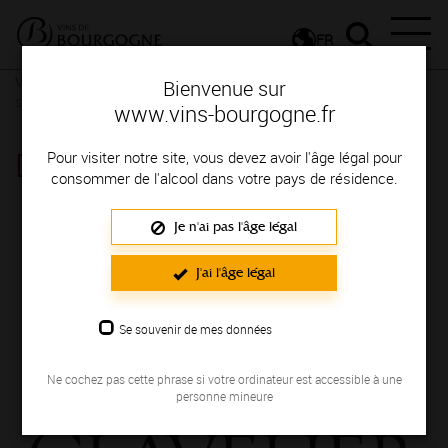
FR
Vignerons & Savoir-faire
Femmes et hommes passionnés
Des
Bienvenue sur
signatures de renom
www.vins-bourgogne.fr
DOMAINE CLAVELIER & FILS
Pour visiter notre site, vous devez avoir l'âge légal pour
consommer de l'alcool dans votre pays de résidence.
Région de production : COTE DE NUITS
Je n'ai pas l'âge légal
J'ai l'âge légal
Se souvenir de mes données
Ne cochez pas cette phrase si votre ordinateur est accessible à une
personne mineure