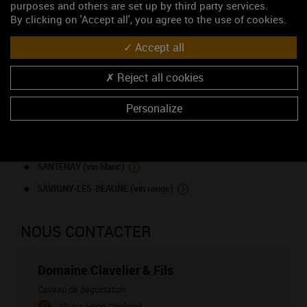
purposes and others are set up by third party services.
MARANGES (vin rouge)
By clicking on 'Accept all', you agree to the use of cookies.
MARSANNAY (vin blanc)
Accept all
MARSANNAY (vin rouge)
Reject all cookies
MOREY-SAINT-DENIS (vin rouge)
NUITS-SAINT-GEORGES (vin rouge)
Personalize
POMMARD (vin rouge)
SANTENAY (vin rouge)
SANTENAY (vin blanc)
SAVIGNY-LES-BEAUNE (vin rouge)
NOUS CONTACTER
Domaine Clavelier & Fils
Caveau de dégustation
49, rue Henri Challand