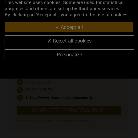
This website uses cookies. Some are used for statistical
purposes and others are set up by third party services.
VIRE CLESSE (vin blanc)
By clicking on 'Accept all', you agree to the use of cookies.
Accept all
NOUS CONTACTER
Reject all cookies
Domaine Cinier Sophie
Personalize
Caveau de dégustation
Champ Potard - 396, rue Adrien Arcelin
71960 FUISSE
Madame CINIER SOPHIE
03 85 35 66 41
06 08 31 56 79
https://www.domaine-sophiecinier.fr
CONTACTEZ CE PROFESSIONNEL
Vous êtes le propriétaire de cet établissement ?