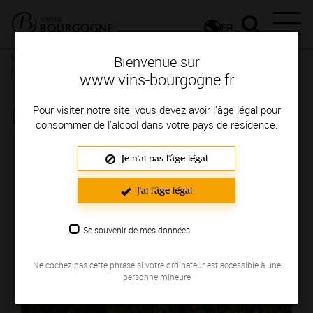
FR
Vignerons & Savoir-faire
Femmes et hommes passionnés
Des
Bienvenue sur
signatures de renom
www.vins-bourgogne.fr
DOMAINE CINIER SOPHIE
Pour visiter notre site, vous devez avoir l'âge légal pour
consommer de l'alcool dans votre pays de résidence.
Région de production : MACONNAIS
Je n'ai pas l'âge légal
J'ai l'âge légal
Se souvenir de mes données
Ne cochez pas cette phrase si votre ordinateur est accessible à une
personne mineure