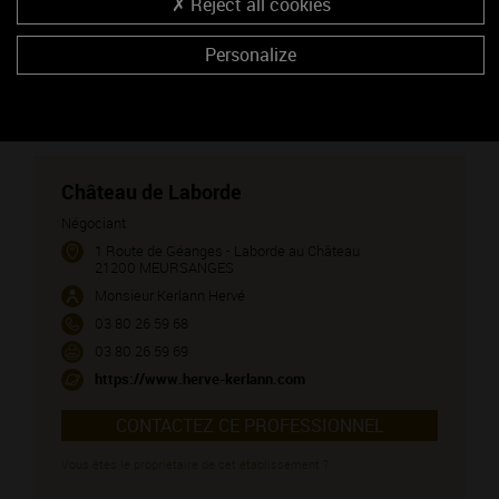
Reject all cookies
GEVREY-CHAMBERTIN 1ER CRU - Les Goulots (vin rouge)
Personalize
VOSNE-ROMANEE 1ER CRU - Les Malconsorts (vin rouge)
NOUS CONTACTER
Château de Laborde
Négociant
1 Route de Géanges - Laborde au Château
21200 MEURSANGES
Monsieur Kerlann Hervé
03 80 26 59 68
03 80 26 59 69
https://www.herve-kerlann.com
CONTACTEZ CE PROFESSIONNEL
Vous êtes le propriétaire de cet établissement ?