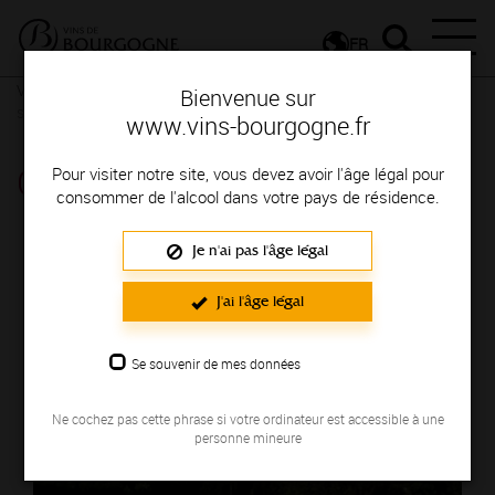
FR
Vignerons & Savoir-faire
Femmes et hommes passionnés
Des
Bienvenue sur
signatures de renom
www.vins-bourgogne.fr
CHÂTEAU DE LABORDE
Pour visiter notre site, vous devez avoir l'âge légal pour
consommer de l'alcool dans votre pays de résidence.
Région de production : COTE DE BEAUNE
Je n'ai pas l'âge légal
J'ai l'âge légal
Se souvenir de mes données
Ne cochez pas cette phrase si votre ordinateur est accessible à une
personne mineure