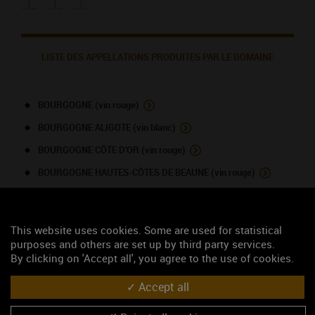
LISTE DES APPELLATIONS PRODUITES PAR LE DOMAINE
BOURGOGNE (vin rouge)
BOURGOGNE ALIGOTE (vin blanc)
BOURGOGNE CÔTE D'OR (vin rouge)
BOURGOGNE HAUTES-CÔTES DE BEAUNE (vin rouge)
BOURGOGNE HAUTES-CÔTES DE NUITS (vin rouge)
BOURGOGNE HAUTES-CÔTES DE NUITS (vin blanc)
This website uses cookies. Some are used for statistical
CHABLIS (vin blanc)
purposes and others are set up by third party services.
By clicking on 'Accept all', you agree to the use of cookies.
CHAMBOLLE-MUSIGNY 1ER CRU (vin rouge)
GEVREY-CHAMBERTIN (vin rouge)
Accept all
GEVREY-CHAMBERTIN 1ER CRU - Les Corbeaux (vin rouge)