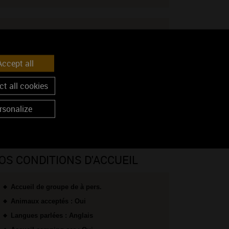
ccept all
ENIR CHEZ NOUS
t all cookies
Voir sur la carte
rsonalize
Coordonnées GPS :
46.5731962, 4.8475211
OS CONDITIONS D'ACCUEIL
Accueil de groupe de à pers.
Animaux acceptés : Oui
Langues parlées : Anglais