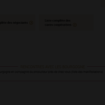
Liste complète des
plète des négociants
caves coopératives
RENCONTRES AVEC LES BOURGOGNE
urgogne en compagnie du producteur près de chez vous (liste des manifestations)