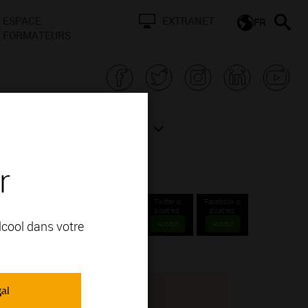
ESPACE
EXTRANET
FR
FORMATEURS
N BOURGOGNE
ACTUALITÉS
r
Twitter is
Facebook is
disabled.
disabled.
alcool dans votre
Accept
Accept
gal