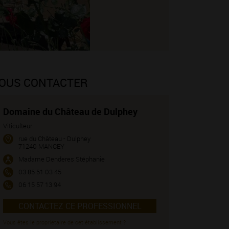
OUS CONTACTER
Domaine du Château de Dulphey
Viticulteur
rue du Château - Dulphey
71240 MANCEY
Madame Denderes Stéphanie
03 85 51 03 45
06 15 57 13 94
CONTACTEZ CE PROFESSIONNEL
Vous êtes le propriétaire de cet établissement ?