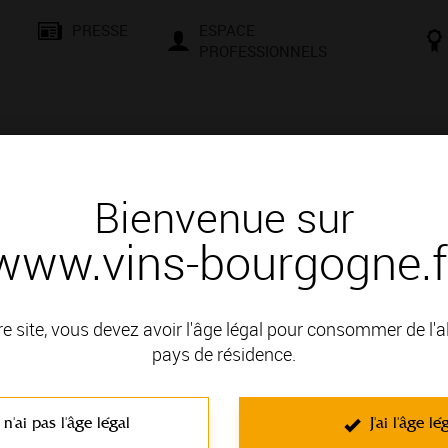
PRESSE
ESPACE
PROFESSIONNELS
& SAVOIR-FAIRE
CONSEILS ET DÉGUSTATION
VISITES E
Bienvenue sur
www.vins-bourgogne.f
és
Des signatures de renom
EAU DE DULPHEY
re site, vous devez avoir l'âge légal pour consommer de l'
 : MACONNAIS
pays de résidence.
 n'ai pas l'âge légal
J'ai l'âge lé