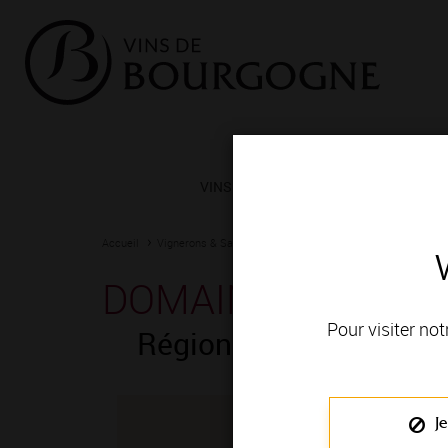
VINS ET TERROIRS
VIGNERONS 
Accueil
Vignerons & Savoir-faire
Femmes et hommes passionn
DOMAINE DU CHÂT
Pour visiter not
Région de production
Je