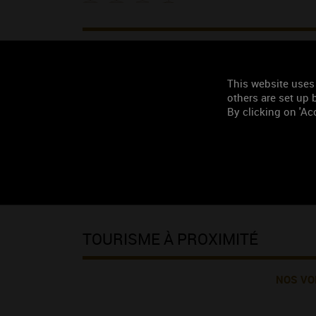
LISTE DES APPELLATI
This website uses
others are set up b
BOURGOGNE (vin rouge)
By clicking on 'Acc
BOURGOGNE (vin blanc)
CREMANT DE BOURGOGNE (vin rosé)
MÂCON (vin rosé)
MÂCON Mancey (vin rouge)
MÂCON-VILLAGES (vin blanc)
TOURISME À PROXIMITÉ
NOS VO