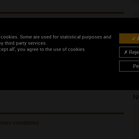
ONS PRODUITES PAR LE DOMAINE
 cookies. Some are used for statistical purposes and
A
y third party services.
V
ept all', you agree to the use of cookies.
Rejec
Pe
N
ISINS VIGNERONS