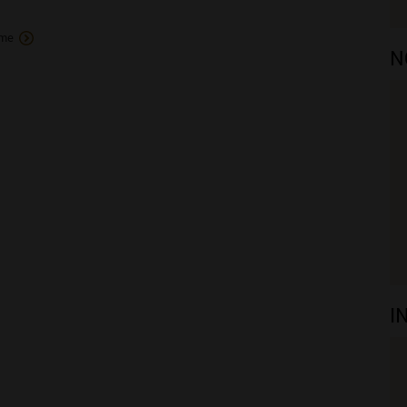
rme
N
I