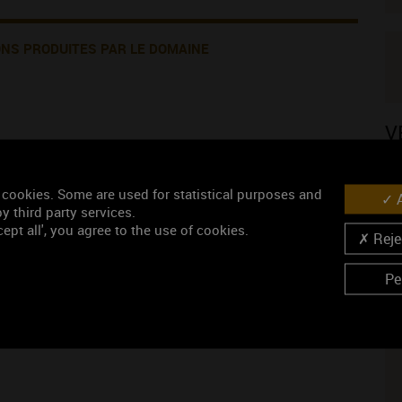
ONS PRODUITES PAR LE DOMAINE
V
 cookies. Some are used for statistical purposes and
A
y third party services.
ept all', you agree to the use of cookies.
Rejec
ISINS VIGNERONS
N
Pe