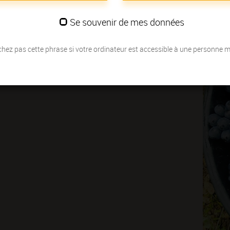
Se souvenir de mes données
hez pas cette phrase si votre ordinateur est accessible à une personne 