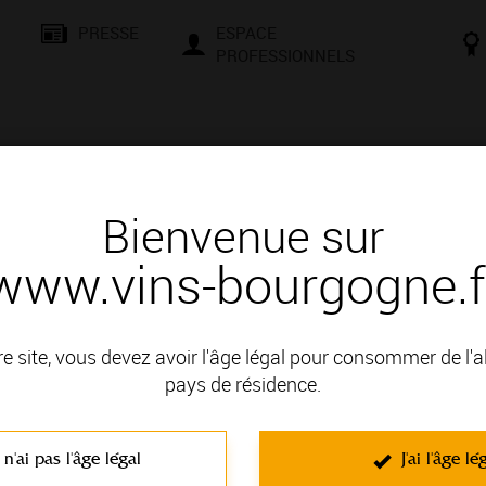
PRESSE
ESPACE
PROFESSIONNELS
& SAVOIR-FAIRE
CONSEILS ET DÉGUSTATION
VISITES E
Bienvenue sur
www.vins-bourgogne.f
és
Des signatures de renom
T WILLIAM
re site, vous devez avoir l'âge légal pour consommer de l'
: AUXERROIS
pays de résidence.
 n'ai pas l'âge légal
J'ai l'âge lé