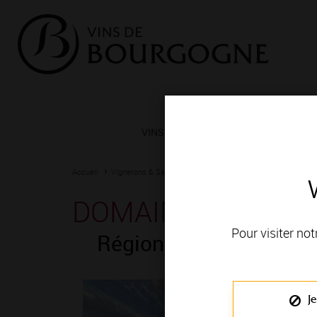
VINS ET TERROIRS
VIGNERONS 
Accueil
Vignerons & Savoir-faire
Femmes et hommes passionn
DOMAINE CHARRIA
Pour visiter not
Région de production 
Je