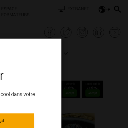
ESPACE
EXTRANET
FR
FORMATEURS
N BOURGOGNE
ACTUALITÉS
r
Twitter is
Facebook is
disabled.
disabled.
alcool dans votre
Accept
Accept
gal