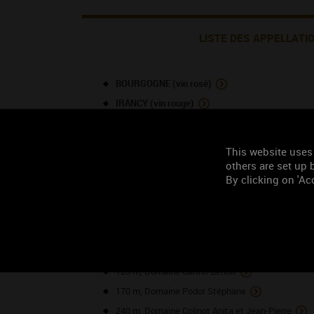
LISTE DES APPELLATI
BOURGOGNE (vin rosé)
IRANCY (vin rouge)
TOURISME À PROXIMITÉ
This website uses
others are set up b
By clicking on 'Acc
NOS VO
70 m, Domaine Richoux Gabin et Félix
110 m, Domaine Givaudin
120 m, Domaine Cantin Benoit
170 m, Domaine Podor Stéphane
240 m, Domaine Colinot Anita et Jean-Pierre