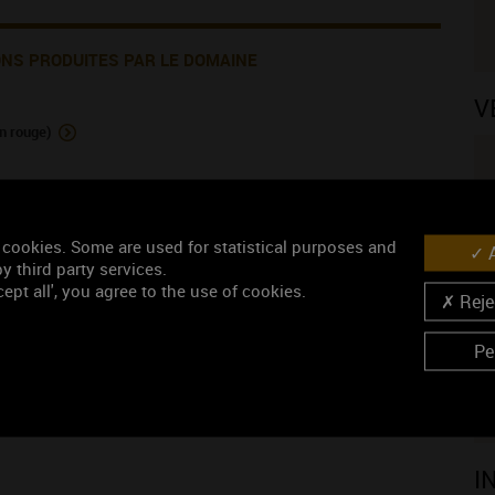
ONS PRODUITES PAR LE DOMAINE
V
n rouge)
anc)
 cookies. Some are used for statistical purposes and
A
y third party services.
N
ept all', you agree to the use of cookies.
Rejec
Pe
I