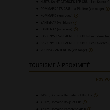
NUITS-SAINT-GEORGES 1ER CRU - Les Saints-Ge
POMMARD 1ER CRU - La Platière (vin rouge)
POMMARD (vin rouge)
SANTENAY (vin blanc)
SANTENAY (vin rouge)
SAVIGNY-LES-BEAUNE 1ER CRU - Les Talmettes (
SAVIGNY-LES-BEAUNE 1ER CRU - Les Lavières (v
VOLNAY SANTENOTS (vin rouge)
TOURISME À PROXIMITÉ
NOS VO
340 m, Domaine Berthelemot Brigitte
410 m, Domaine Boigelot Eric
420 m, Domaine Patriarche Alain