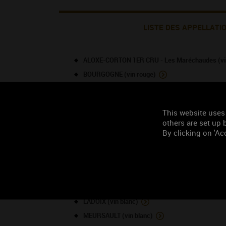
LISTE DES APPELLATI
ALOXE-CORTON 1ER CRU - Les Maréchaudes (vi
BOURGOGNE (vin rouge)
BOURGOGNE (vin blanc)
BOURGOGNE HAUTES-CÔTES DE BEAUNE (vin bl
This website uses
CHABLIS 1ER CRU - Beauroy (vin blanc)
others are set up b
CHABLIS (vin blanc)
By clicking on 'Acc
CORTON (vin rouge)
CORTON-CHARLEMAGNE (vin blanc)
CÔTE DE BEAUNE-VILLAGES (vin rouge)
LADOIX (vin rouge)
LADOIX (vin blanc)
MEURSAULT (vin blanc)