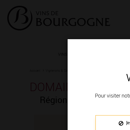
VINS ET TERROIRS
VIGNERONS 
Accueil
Vignerons & Savoir-faire
Femmes et hommes passionn
DOMAINE CARILL
Pour visiter not
Région de production
Je