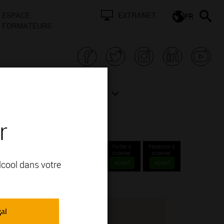
ESPACE
EXTRANET
FR
FORMATEURS
N BOURGOGNE
ACTUALITÉS
r
Twitter is
Facebook is
disabled.
disabled.
alcool dans votre
Accept
Accept
gal