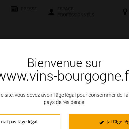
PRESSE
ESPACE
PROFESSIONNELS
& SAVOIR-FAIRE
CONSEILS ET DÉGUSTATION
VISITES E
Bienvenue sur
www.vins-bourgogne.f
és
Des signatures de renom
ON MARGUERITE
re site, vous devez avoir l'âge légal pour consommer de l'
 : COTE DE BEAUNE
pays de résidence.
 n'ai pas l'âge légal
J'ai l'âge lé