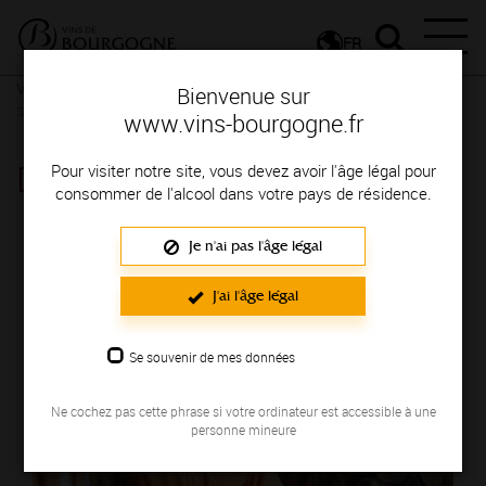
FR
Vignerons & Savoir-faire
Femmes et hommes passionnés
Des
Bienvenue sur
signatures de renom
www.vins-bourgogne.fr
DOMAINE CANTIN BENOIT
Pour visiter notre site, vous devez avoir l'âge légal pour
consommer de l'alcool dans votre pays de résidence.
Région de production : AUXERROIS
Je n'ai pas l'âge légal
J'ai l'âge légal
Se souvenir de mes données
Ne cochez pas cette phrase si votre ordinateur est accessible à une
personne mineure