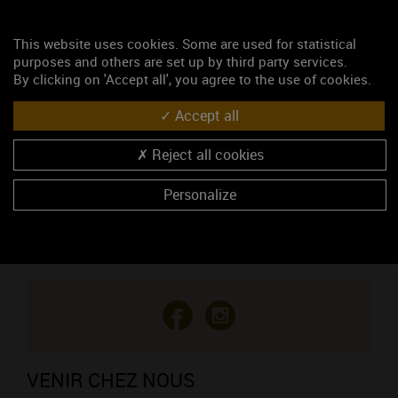
Domaine Cantin Benoit
This website uses cookies. Some are used for statistical
Viticulteur
purposes and others are set up by third party services.
35, chemin des Fossés
By clicking on 'Accept all', you agree to the use of cookies.
89290 IRANCY
Madame ROUGET ève
Accept all
03 86 42 21 96
06 73 80 56 02
Reject all cookies
https://www.cantin-irancy.com
Personalize
CONTACTEZ CE PROFESSIONNEL
Vous êtes le propriétaire de cet établissement ?
VENIR CHEZ NOUS