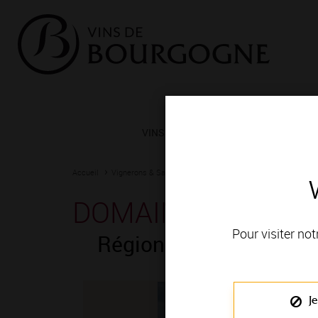
VINS ET TERROIRS
VIGNERONS 
Accueil
Vignerons & Savoir-faire
Femmes et hommes passionn
DOMAINE BIZOT
Pour visiter not
Région de production 
Je