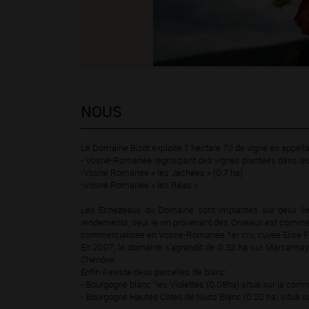
NOUS
Le Domaine Bizot exploite 1 hectare 70 de vigne en appel
- Vosne-Romanée regroupant des vignes plantées dans les 
-Vosne Romanée « les Jachées » (0.7 ha)
-Vosne Romanée « les Réas ».
Les Echezeaux du Domaine sont implantés sur deux lieux
rendements, seul le vin provenant des Orveaux est commerc
commercialisée en Vosne-Romanée 1er cru, cuvée Elise 
En 2007, le domaine s’agrandit de 0.32 ha sur Marsanna
Chenôve.
Enfin il existe deux parcelles de blanc:
- Bourgogne blanc "les Violettes (0.08ha) situé sur la 
- Bourgogne Hautes Côtes de Nuits Blanc (0.20 ha) situé 