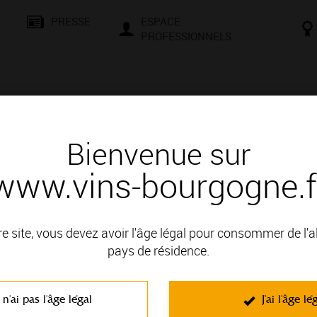
PRESSE
ESPACE
PROFESSIONNELS
& SAVOIR-FAIRE
CONSEILS ET DÉGUSTATION
VISITES E
Bienvenue sur
www.vins-bourgogne.f
és
Des signatures de renom
re site, vous devez avoir l'âge légal pour consommer de l'
: COTE DE NUITS
pays de résidence.
 n'ai pas l'âge légal
J'ai l'âge lé