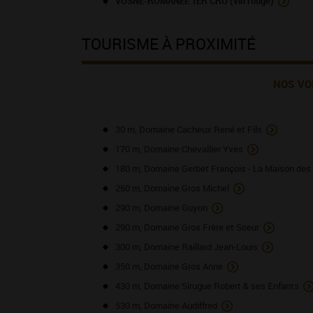
VOSNE-ROMANEE 1ER CRU (vin rouge)
TOURISME À PROXIMITÉ
NOS VO
30 m, Domaine Cacheux René et Fils
170 m, Domaine Chevallier Yves
180 m, Domaine Gerbet François - La Maison des
260 m, Domaine Gros Michel
290 m, Domaine Guyon
290 m, Domaine Gros Frère et Soeur
300 m, Domaine Raillard Jean-Louis
350 m, Domaine Gros Anne
430 m, Domaine Sirugue Robert & ses Enfants
530 m, Domaine Audiffred