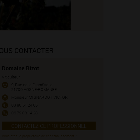
OUS CONTACTER
Domaine Bizot
Viticulteur
9, Rue de la Grand'Velle
21700 VOSNE-ROMANEE
Monsieur MIGNARDOT VICTOR
03 80 61 24 66
06 79 08 14 28
CONTACTEZ CE PROFESSIONNEL
Vous êtes le propriétaire de cet établissement ?