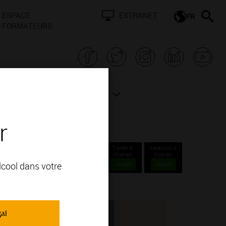
ESPACE
EXTRANET
FR
FORMATEURS
N BOURGOGNE
ACTUALITÉS
r
Twitter is
Facebook is
disabled.
disabled.
alcool dans votre
Accept
Accept
gal