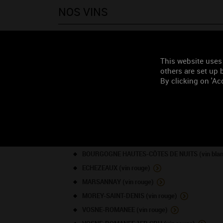
NOS VINS
Couleurs des vins
This website uses
others are set up b
By clicking on 'Acc
LISTE DES APPELLATI
BOURGOGNE (vin blanc)
BOURGOGNE HAUTES-CÔTES DE NUITS (vin blan
ECHEZEAUX (vin rouge)
MARSANNAY (vin rouge)
MOREY-SAINT-DENIS (vin rouge)
VOSNE-ROMANEE (vin rouge)