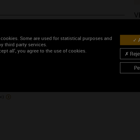
V
 cookies. Some are used for statistical purposes and
A
y third party services.
ept all', you agree to the use of cookies.
Rejec
N
Pe
ONS PRODUITES PAR LE DOMAINE
c)