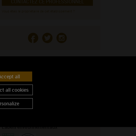
CONTACTEZ CE PROFESSIONNEL
Vous êtes le propriétaire de cet établissement ?
ENIR CHEZ NOUS
ccept all
Voir sur la carte
Coordonnées GPS :
t all cookies
46.9840769, 4.7655743
rsonalize
OS LABELS
Labels environnementaux