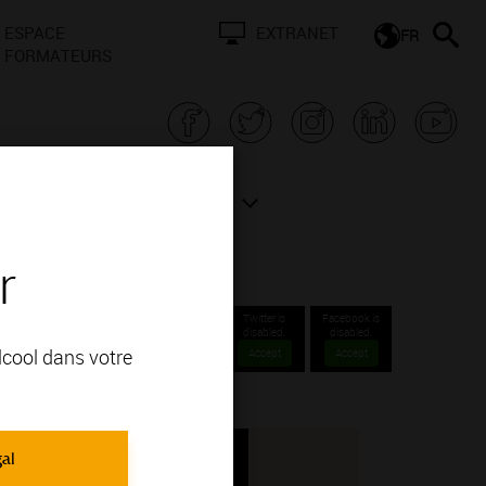
ESPACE
EXTRANET
FR
FORMATEURS
N BOURGOGNE
ACTUALITÉS
r
Twitter is
Facebook is
disabled.
disabled.
alcool dans votre
Accept
Accept
gal