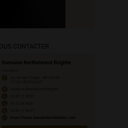
OUS CONTACTER
Domaine Berthelemot Brigitte
Viticulteur
24, rue des Forges - BP 30008
21190 MEURSAULT
Madame Berthelemot Brigitte
03 80 21 68 61
06 32 68 58 87
03 80 21 94 07
https://www.domaineberthelemot.com