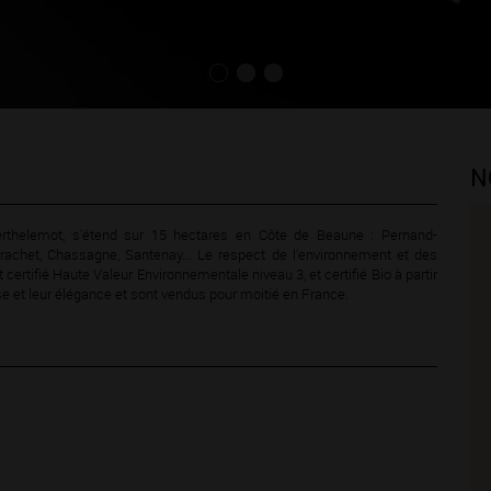
N
rthelemot, s'étend sur 15 hectares en Côte de Beaune : Pernand-
achet, Chassagne, Santenay... Le respect de l'environnement et des
rtifié Haute Valeur Environnementale niveau 3, et certifié Bio à partir
e et leur élégance et sont vendus pour moitié en France.