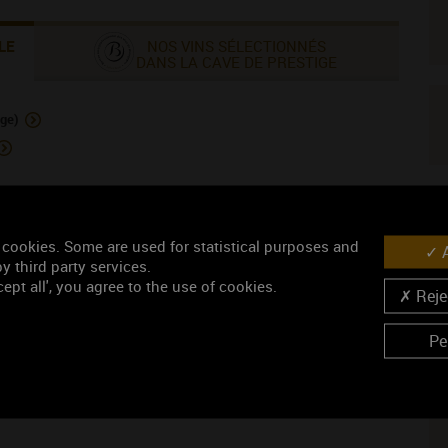
LE
NOS VINS SÉLECTIONNÉS
DANS LA CAVE DE PRESTIGE
uge)
V
nc)
 cookies. Some are used for statistical purposes and
A
y third party services.
ept all', you agree to the use of cookies.
Morgeot (vin blanc)
Rejec
Pe
N