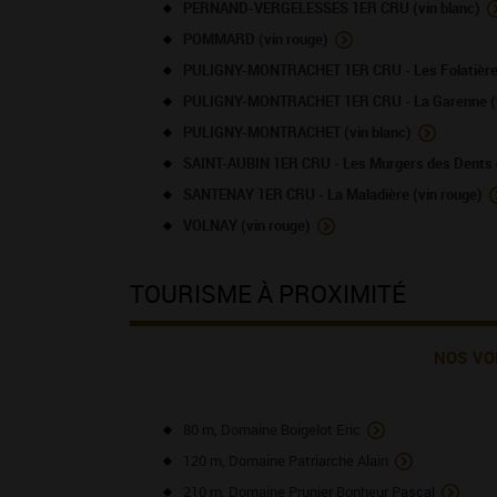
PERNAND-VERGELESSES 1ER CRU (vin blanc)
POMMARD (vin rouge)
PULIGNY-MONTRACHET 1ER CRU - Les Folatières
PULIGNY-MONTRACHET 1ER CRU - La Garenne (v
PULIGNY-MONTRACHET (vin blanc)
SAINT-AUBIN 1ER CRU - Les Murgers des Dents d
SANTENAY 1ER CRU - La Maladière (vin rouge)
VOLNAY (vin rouge)
TOURISME À PROXIMITÉ
NOS VO
80 m, Domaine Boigelot Eric
120 m, Domaine Patriarche Alain
210 m, Domaine Prunier Bonheur Pascal