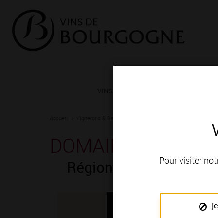
VINS ET TERROIRS
VIGNERONS 
Accueil
Vignerons & Savoir-faire
Femmes et hommes passionn
DOMAINE BERTHEL
Pour visiter not
Région de production
Je