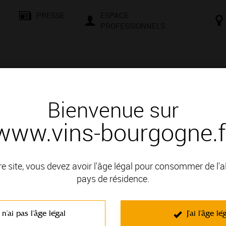
PRESSE
ESPACE
PROFESSIONNELS
& SAVOIR-FAIRE
CONSEILS ET DÉGUSTATION
VISITES E
Bienvenue sur
www.vins-bourgogne.f
és
Des signatures de renom
EMOT BRIGITTE
re site, vous devez avoir l'âge légal pour consommer de l'
 : COTE DE BEAUNE
pays de résidence.
 n'ai pas l'âge légal
J'ai l'âge lé