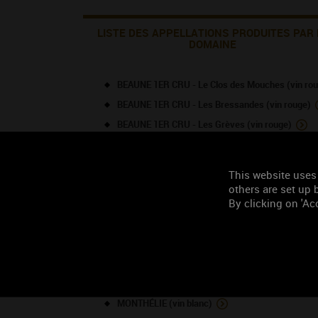
LISTE DES APPELLATIONS PRODUITES PAR 
DOMAINE
BEAUNE 1ER CRU - Le Clos des Mouches (vin ro
BEAUNE 1ER CRU - Les Bressandes (vin rouge)
BEAUNE 1ER CRU - Les Grèves (vin rouge)
BEAUNE 1ER CRU - Le Clos des Mouches (vin bla
BEAUNE (vin blanc)
This website uses
BOURGOGNE (vin blanc)
others are set up b
By clicking on 'Acc
CHASSAGNE-MONTRACHET 1ER CRU - Abbaye de 
CORTON-CHARLEMAGNE (vin blanc)
GEVREY-CHAMBERTIN (vin rouge)
MEURSAULT (vin blanc)
MONTHÉLIE (vin rouge)
MONTHÉLIE (vin blanc)