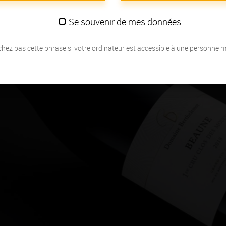
Se souvenir de mes données
hez pas cette phrase si votre ordinateur est accessible à une personne 