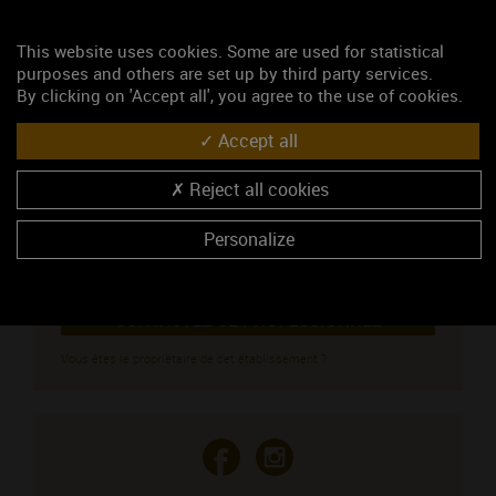
NOUS CONTACTER
This website uses cookies. Some are used for statistical
Domaine Baduel Guillaume
purposes and others are set up by third party services.
By clicking on 'Accept all', you agree to the use of cookies.
Caveau de dégustation
12 Rue de Largillière
Accept all
21630 POMMARD
Monsieur BADUEL Guillaume
Reject all cookies
03 80 22 55 85
06 77 57 42 35
Personalize
https://www.facebook.com/Domainebaduelguillaume?
locale=fr_FR
CONTACTEZ CE PROFESSIONNEL
Vous êtes le propriétaire de cet établissement ?