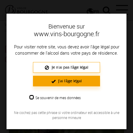
FR
Vignerons & Savoir-faire
Femmes et hommes passionnés
Des
Bienvenue sur
signatures de renom
www.vins-bourgogne.fr
DOMAINE BADUEL
Pour visiter notre site, vous devez avoir l'âge légal pour
consommer de l'alcool dans votre pays de résidence.
GUILLAUME
Je n'ai pas l'âge légal
Région de production : COTE DE BEAUNE
J'ai l'âge légal
Se souvenir de mes données
Ne cochez pas cette phrase si votre ordinateur est accessible à une
personne mineure