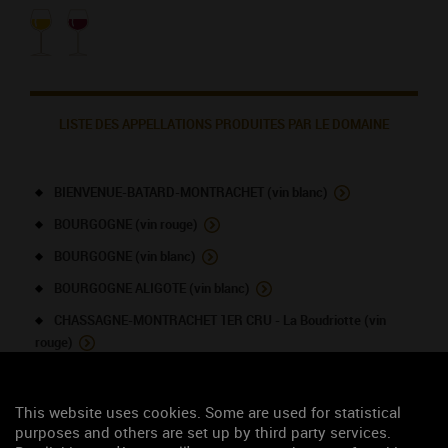
LISTE DES APPELLATIONS PRODUITES PAR LE DOMAINE
BIENVENUE-BATARD-MONTRACHET (vin blanc)
BOURGOGNE (vin rouge)
BOURGOGNE (vin blanc)
BOURGOGNE ALIGOTE (vin blanc)
CHASSAGNE-MONTRACHET 1ER CRU - La Boudriotte (vin
rouge)
CHASSAGNE-MONTRACHET (vin rouge)
CHASSAGNE-MONTRACHET 1ER CRU - Les Macherelles (vin
This website uses cookies. Some are used for statistical
blanc)
purposes and others are set up by third party services.