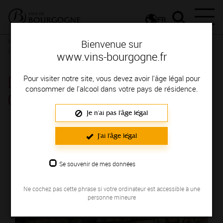
FR
Vignerons & Savoir-faire
Femmes et hommes passionnés
Des
Bienvenue sur
signatures de renom
www.vins-bourgogne.fr
DOMAINE BACHELET JEAN
Pour visiter notre site, vous devez avoir l'âge légal pour
consommer de l'alcool dans votre pays de résidence.
CLAUDE
Je n'ai pas l'âge légal
Région de production : COTE DE BEAUNE
J'ai l'âge légal
Se souvenir de mes données
Ne cochez pas cette phrase si votre ordinateur est accessible à une
personne mineure