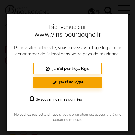
FR
Vignerons & Savoir-faire
Femmes et hommes passionnés
Des
Bienvenue sur
signatures de renom
www.vins-bourgogne.fr
DOMAINE AUGUSTE
Pour visiter notre site, vous devez avoir l'âge légal pour
consommer de l'alcool dans votre pays de résidence.
CHRISTOPHE
Je n'ai pas l'âge légal
Région de production : AUXERROIS
J'ai l'âge légal
NOUS
Se souvenir de mes données
NOS VINS
Ne cochez pas cette phrase si votre ordinateur est accessible à une
personne mineure
Couleurs des vins