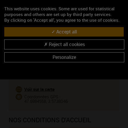
This website uses cookies. Some are used for statistical
Domaine Auguste Christophe
purposes and others are set up by third party services.
Viticulteur
By clicking on 'Accept all', you agree to the use of cookies.
55, rue André Vildieu
89580 COULANGES-LA-VINEUSE
Accept all
03 86 42 35 04
03 86 42 51 81
Reject all cookies
Vous êtes le propriétaire de cet établissement ?
Personalize
VENIR CHEZ NOUS
Voir sur la carte
Coordonnées GPS :
47.6984558, 3.5738046
NOS CONDITIONS D'ACCUEIL