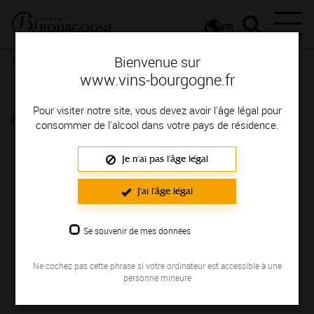
FR
Vignerons & Savoir-faire
Femmes et hommes passionnés
Des
Bienvenue sur
signatures de renom
www.vins-bourgogne.fr
ATELIER NYSA
Pour visiter notre site, vous devez avoir l'âge légal pour
consommer de l'alcool dans votre pays de résidence.
Région de production : MACONNAIS
Je n'ai pas l'âge légal
J'ai l'âge légal
Se souvenir de mes données
Ne cochez pas cette phrase si votre ordinateur est accessible à une
personne mineure