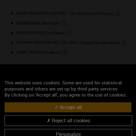
AUXEY-DURESSES 1ER CRU - Les Duresses (vin rouge)
BOURGOGNE (vin rouge)
POUILLY-FUISSE (vin blanc)
PULIGNY-MONTRACHET 1ER CRU - Champ Gain (vin blanc)
SAINT-VERAN (vin blanc)
NOUS CONTACTER
This website uses cookies. Some are used for statistical
Atelier Nysa
purposes and others are set up by third party services.
By clicking on 'Accept all', you agree to the use of cookies.
Caveau de dégustation
Route de la Roche
Accept all
71960 SOLUTRE-POUILLY
Madame Thomas Valerie
Reject all cookies
03 85 35 16 28
06 26 68 49 40
Personalize