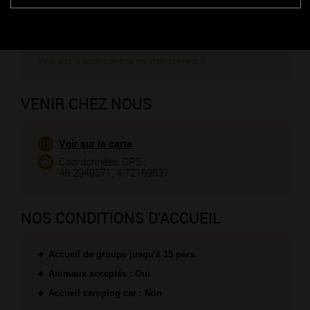
http://www.ateliernysa.com
CONTACTEZ CE PROFESSIONNEL
Vous êtes le propriétaire de cet établissement ?
VENIR CHEZ NOUS
Voir sur la carte
Coordonnées GPS :
46.2949571, 4.72169637
NOS CONDITIONS D'ACCUEIL
Accueil de groupe jusqu'à 15 pers.
Animaux acceptés : Oui
Accueil camping car : Non