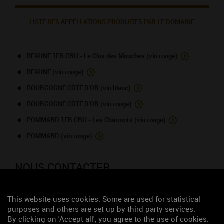
LISTE DES APPELLATIONS PRODUITES PAR LE DOMAINE
BEAUNE 1ER CRU - Le Clos des Mouches (vin rouge)
BEAUNE (vin rouge)
BOURGOGNE CÔTE D'OR (vin blanc)
BOURGOGNE CÔTE D'OR (vin rouge)
POMMARD 1ER CRU - Les Charmots (vin rouge)
POMMARD (vin rouge)
NOUS CONTACTER
Domaine Arcelain Michel
This website uses cookies. Some are used for statistical
purposes and others are set up by third party services.
Viticulteur
By clicking on 'Accept all', you agree to the use of cookies.
9, rue Mareau