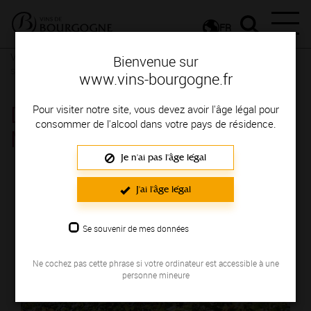
FR
Vignerons & Savoir-faire
Femmes et hommes passionnés
Des
Bienvenue sur
signatures de renom
www.vins-bourgogne.fr
DOMAINE ARCELAIN
Pour visiter notre site, vous devez avoir l'âge légal pour
consommer de l'alcool dans votre pays de résidence.
MICHEL
Je n'ai pas l'âge légal
Région de production : COTE DE BEAUNE
J'ai l'âge légal
Se souvenir de mes données
Ne cochez pas cette phrase si votre ordinateur est accessible à une
personne mineure