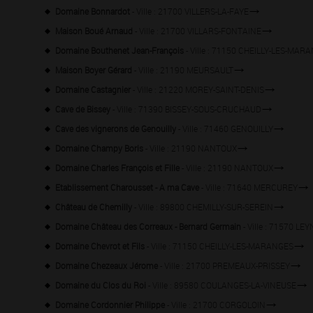
Domaine Bonnardot
- Ville : 21700 VILLERS-LA-FAYE
Maison Boué Arnaud
- Ville : 21700 VILLARS-FONTAINE
Domaine Bouthenet Jean-François
- Ville : 71150 CHEILLY-LES-MAR
Maison Boyer Gérard
- Ville : 21190 MEURSAULT
Domaine Castagnier
- Ville : 21220 MOREY-SAINT-DENIS
Cave de Bissey
- Ville : 71390 BISSEY-SOUS-CRUCHAUD
Cave des vignerons de Genouilly
- Ville : 71460 GENOUILLY
Domaine Champy Boris
- Ville : 21190 NANTOUX
Domaine Charles François et Fille
- Ville : 21190 NANTOUX
Etablissement Charousset - A ma Cave
- Ville : 71640 MERCUREY
Château de Chemilly
- Ville : 89800 CHEMILLY-SUR-SEREIN
Domaine Château des Correaux - Bernard Germain
- Ville : 71570 LE
Domaine Chevrot et Fils
- Ville : 71150 CHEILLY-LES-MARANGES
Domaine Chezeaux Jérome
- Ville : 21700 PREMEAUX-PRISSEY
Domaine du Clos du Roi
- Ville : 89580 COULANGES-LA-VINEUSE
Domaine Cordonnier Philippe
- Ville : 21700 CORGOLOIN