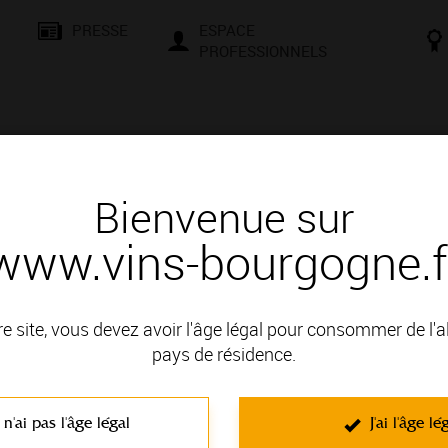
PRESSE
ESPACE
PROFESSIONNELS
& SAVOIR-FAIRE
CONSEILS ET DÉGUSTATION
VISITES E
Bienvenue sur
www.vins-bourgogne.f
 Bourgogne, une localisation privilégiée
ourgogne Grand Ordinaire / Bour
re site, vous devez avoir l'âge légal pour consommer de l'
pays de résidence.
portée
 n'ai pas l'âge légal
J'ai l'âge lé
à la renommée historique et internationale. Pourtant, la Bourgogne ne se rés