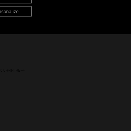
ORGES
rsonalize
1570 CHAINTRE