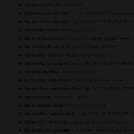
Domaine Mouton
- Ville : 71640 GIVRY
Domaine Naudin Jean Marc
- Ville : 21700 NUITS-SAINT-GEORGES
Domaine Naudin Jean Marc
- Ville : 21420 SAVIGNY-LES-BEAUNE
Domaine des Pergolas
- Ville : 89310 NOYERS
Domaine Pertuzot Romain
- Ville : 21200 CHOREY-LES-BEAUNE
Domaine Pillot Romain et Simon
- Ville : 71640 MELLECEY
Domaine Prunier Bonheur Pascal
- Ville : 21190 MEURSAULT
Domaine Prunier Laurent et Romain
- Ville : 21190 AUXEY-DURESSES
Domaine Puillat Didier
- Ville : 69640 RIVOLET
Maison RAPET Jean François
- Ville : 21190 SAINT-ROMAIN
Domaine Remoriquet Henri et Gilles
- Ville : 21700 NUITS-SAINT-GE
Domaine Renaud
- Ville : 89290 IRANCY
Domaine Richez Nathalie
- Ville : 71150 CHAGNY
Domaine Rion Armelle et Bernard
- Ville : 21700 VOSNE-ROMANEE
Domaine Rion Daniel et Fils
- Ville : 21700 PREMEAUX-PRISSEY
Domaine Roy Georges et Fils
- Ville : 21200 CHOREY-LES-BEAUNE