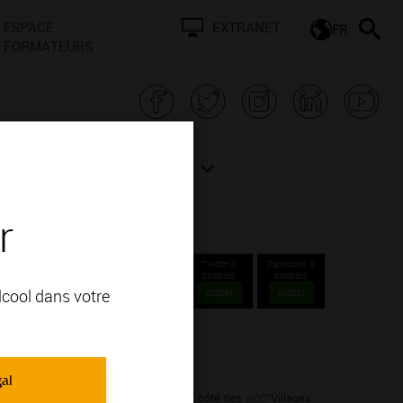
ESPACE
EXTRANET
FR
FORMATEURS
N BOURGOGNE
ACTUALITÉS
r
gogne
Twitter is
Facebook is
disabled.
disabled.
alcool dans votre
Accept
Accept
gal
ume pas à ses
appellations iconiques
. A côté des
AOC
Villages