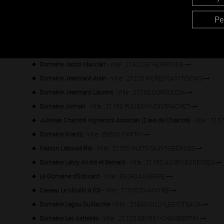
Domaine Gavignet Bethanie et Filles
- Ville : 21700 NUITS-SAINT-GE
Pe
Domaine Gelin Pierre
- Ville : 21220 FIXIN
Domaine Givaudin
- Ville : 89290 IRANCY
Domaine Huber-Verdereau
- Ville : 21190 MEURSAULT
Domaine Jacob Mauclair
- Ville : 21420 ECHEVRONNE
Domaine Jeanniard Alain
- Ville : 21220 MOREY-SAINT-DENIS
Domaine Jeanniard Laurent
- Ville : 21700 CORGOLOIN
Domaine Jomain
- Ville : 21190 PULIGNY-MONTRACHET
Juliénas Chaintré Vignerons Associés (Cave de Chaintré)
- Ville : 7
Domaine Krantz
- Ville : 89530 CHITRY
Maison Labouré-Roi
- Ville : 21700 NUITS-SAINT-GEORGES
Domaine Labry André et Bernard
- Ville : 21190 AUXEY-DURESSES
Le Domaine d'Edouard
- Ville : 89290 AUXERRE
Caveau Le Moulin à l'Or
- Ville : 71570 CHAINTRE
Domaine Legou Guillaume
- Ville : 21640 GILLY-LES-CITEAUX
Domaine Les Astrelles
- Ville : 21220 GEVREY-CHAMBERTIN