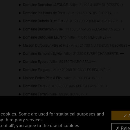
Domaine Domaine LAFOUGE
- Ville : 21190 AUXEY-DURESSES
Domaine les Hauts de Paris
- Ville : 71150 PARIS-L'HOPITAL
Domaine Dubois R. et Fils
- Ville : 21700 PREMEAUX-PRISSEY
Domaine Duchemin
- Ville : 71150 SAMPIGNY-LES-MARANGES
Domaine Dufouleur Laurent
- Ville : 71640 MERCUREY
Maison Dufouleur Père et Fils
- Ville : 21700 NUITS-SAINT-GEORGES
Domaine Esmonin Sylvie
- Ville : 21220 GEVREY-CHAMBERTIN
Domaine Eypert
- Ville : 89450 THAROISEAU
Domaine Fargues
- Ville : 21200 BLIGNY-LES-BEAUNE
Maison Fatien Père & Fils
- Ville : 21200 BEAUNE
Domaine Felix
- Ville : 89530 SAINT-BRIS-LE-VINEUX
Domaine Ferrari
- Ville : 89290 IRANCY
Domaine Fleurot Louis
- Ville : 21700 NUITS-SAINT-GEORGES
Domaine Fribourg Hacquard
- Ville : 21700 VILLERS-LA-FAYE
 cookies. Some are used for statistical purposes and
A
Domaine Gachot Monot
- Ville : 21700 CORGOLOIN
y third party services.
ept all', you agree to the use of cookies.
Domaine Gathelier
- Ville : 21190 MEURSAULT
Rejec