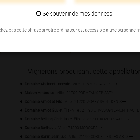
lassification
, de très belles
appellations Régionales
ou
Villages
qui feront voyag
Se souvenir de mes données
 également disponible à partir de cette page.
es
(voir la
liste complète
).
hez pas cette phrase si votre ordinateur est accessible à une personne 
Bourgogne n’ont jamais atteint une aussi belle qualité que maintenant : à côté 
as fini de vous surprendre !
ne est fait pour vous
? » ou visitez
Bourgogne Maps
, avec ces cartes interactive
Vignerons produisant cette appellatio
Domaine Abelanet-Laneyrie
- Ville : 71570 CHAINTRE
Maison Ambroise
- Ville : 21700 PREMEAUX-PRISSEY
Domaine Amiot et Fils
- Ville : 21220 MOREY-SAINT-DENIS
Domaine Amiot Guy et Fils
- Ville : 21190 CHASSAGNE-MONTRACHE
Domaine Bellang Christian et Fils
- Ville : 21190 MEURSAULT
Domaine Berthault
- Ville : 71390 MOROGES
Domaine Bonin Jean Luc
- Ville : 21190 CORCELLES-LES-ARTS