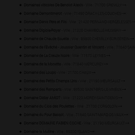
Domaines viticoles De Benoist Alexis
- Ville : 71700 GREVILLY
Domaine Demontmerot
- Ville : 71490 DRACY-LES-COUCHES
Domaine Denis Père et Fils
- Ville : 21420 PERNAND-VERGELESSES
Domaine Digioia-Royer
- Ville : 21220 CHAMBOLLE-MUSIGNY
Domaine de Chaude Ecuelle
- Ville : 89800 CHEMILLY-SUR-SEREIN
Domaine de l'Evêché - Joussier Quentin et Vincent
- Ville : 71640 SA
Domaine de La Creuze Noire
- Ville : 71570 LEYNES
Domaine de la Monette
- Ville : 71640 MERCUREY
Domaine des Loups
- Ville : 21700 CHAUX
Domaine des Petits Champs Lins
- Ville : 21190 MEURSAULT
Domaine des Remparts
- Ville : 89530 SAINT-BRIS-LE-VINEUX
Domaine Didier AMIOT
- Ville : 21220 MOREY-SAINT-DENIS
Domaine du Clos des Poulettes
- Ville : 21700 CORGOLOIN
Domaine du Four Bassot
- Ville : 71640 SAINT-MARD-DE-VAUX
Domaine DOMAINE FABIEN COCHE
- Ville : 21190 MEURSAULT
Domaine la Mutine
- Ville : 89200 ISLAND