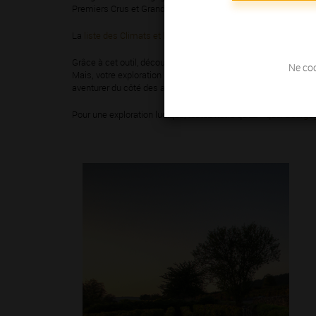
Premiers Crus et Grands Crus, vous découvrirez, dans notre
c
La
liste des Climats et lieux-dits du vignoble de Bourgogne
est
Grâce à cet outil, découvrez les
84 appellations bourguignonn
Ne coc
Mais, votre exploration ne fait que commencer ! Les vins de 
aventurer du côté des appellations « découvertes » qui n’ont p
Pour une exploration ludique, testez notre quizz «
quel Bourgog