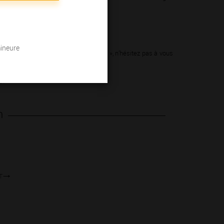
er vos sens.
mineure
des grandes appellations « références », n’hésitez pas à vous
s.
n
T