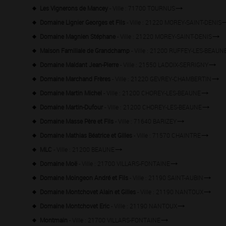
Les Vignerons de Mancey
- Ville : 71700 TOURNUS
Domaine Lignier Georges et Fils
- Ville : 21220 MOREY-SAINT-DENIS
Domaine Magnien Stéphane
- Ville : 21220 MOREY-SAINT-DENIS
Maison Familiale de Grandchamp
- Ville : 21200 RUFFEY-LES-BEAUN
Domaine Maldant Jean-Pierre
- Ville : 21550 LADOIX-SERRIGNY
Domaine Marchand Frères
- Ville : 21220 GEVREY-CHAMBERTIN
Domaine Martin Michel
- Ville : 21200 CHOREY-LES-BEAUNE
Domaine Martin-Dufour
- Ville : 21200 CHOREY-LES-BEAUNE
Domaine Masse Père et Fils
- Ville : 71640 BARIZEY
Domaine Mathias Béatrice et Gilles
- Ville : 71570 CHAINTRE
MLC
- Ville : 21200 BEAUNE
Domaine Moë
- Ville : 21700 VILLARS-FONTAINE
Domaine Moingeon André et Fils
- Ville : 21190 SAINT-AUBIN
Domaine Montchovet Alain et Gilles
- Ville : 21190 NANTOUX
Domaine Montchovet Eric
- Ville : 21190 NANTOUX
Montmain
- Ville : 21700 VILLARS-FONTAINE