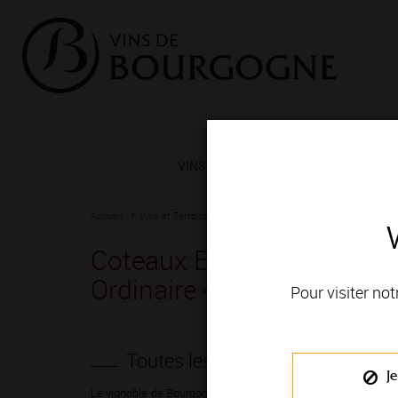
VINS ET TERROIRS
VIGNERONS 
Accueil
Vins et Terroirs
La Bourgogne et ses Appellations
La
Coteaux Bourguignons / B
Ordinaire
Pour visiter not
Toutes les appellations à votre 
Je
Le vignoble de Bourgogne donne naissance à de grands vins 