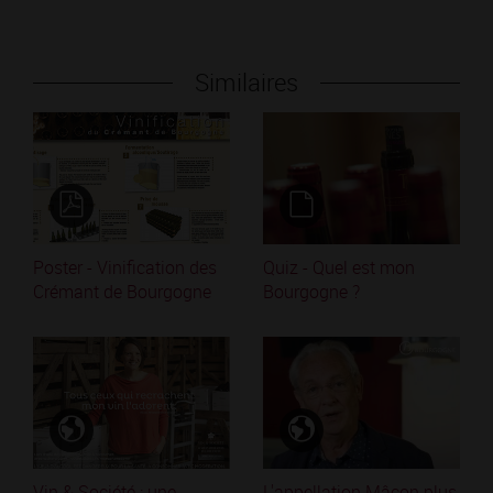
Similaires
Poster - Vinification des
Quiz - Quel est mon
Crémant de Bourgogne
Bourgogne ?
Vin & Société : une
L'appellation Mâcon plus