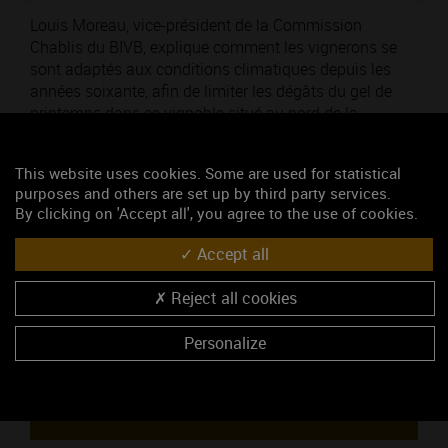
Louis Moreau, vice-président de la Commission
Chablis du BIVB, explique comment les vignerons se
sont adaptés aux conditions climatiques depuis les
années soixante, afin de limiter les dégâts du gel de
printemps dans ce vignoble situé au nord de la
Bourgogne.
Cette adaptation se poursuit, elle doit aussi prendre en
This website uses cookies. Some are used for statistical
compte désormais les changements climatiques.
purposes and others are set up by third party services.
By clicking on 'Accept all', you agree to the use of cookies.
Thématique : Pour découvrir
Accept all
Ajouté le 14 février 2022
Reject all cookies
Mots-clés
Personalize
Gelées, Chablis, Vignoble, vin de bourgogne
Louis Moreau
Accéder au média