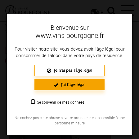
FR
Nos ressources
La lutte contre les gelées à Chablis par Louis
Bienvenue sur
MOREAU
www.vins-bourgogne.fr
La lutte contre les gelées à
Pour visiter notre site, vous devez avoir l'âge légal pour
consommer de l'alcool dans votre pays de résidence.
Chablis par Louis MOREAU
Je n'ai pas l'âge légal
J'ai l'âge légal
Se souvenir de mes données
Ne cochez pas cette phrase si votre ordinateur est accessible à une
personne mineure