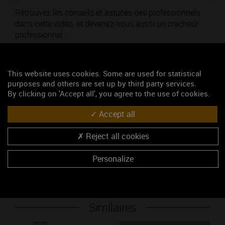
Retrouvez les conseils et astuces des professionnels
dans cette vidéo, et devenez-vous aussi un cracheur
professionnel :
Thématique : Pour découvrir
This website uses cookies. Some are used for statistical
Ajouté le 24 janvier 2017
purposes and others are set up by third party services.
By clicking on 'Accept all', you agree to the use of cookies.
Mots-clés
Accept all
Prévention
Vins et société
modération
Reject all cookies
Accéder au média
Personalize
Similaires