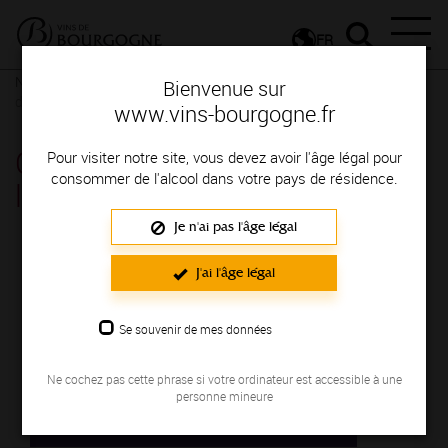
FR
Nos ressources
Campagne geste de recracher le vin lors d'une
Bienvenue sur
dégustation
www.vins-bourgogne.fr
Campagne geste de recracher
Pour visiter notre site, vous devez avoir l'âge légal pour
consommer de l'alcool dans votre pays de résidence.
le vin lors d'une dégustation
Je n'ai pas l'âge légal
J'ai l'âge légal
Se souvenir de mes données
Ne cochez pas cette phrase si votre ordinateur est accessible à une
personne mineure