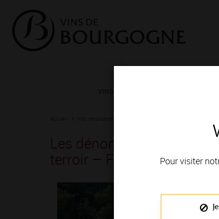
VINS ET TERROIRS
VIGNERONS 
Accueil
Nos ressources
Les dénominations géographiques : la 
Les dénominations géograp
terroir – Focus Bourgogn
Pour visiter not
Je