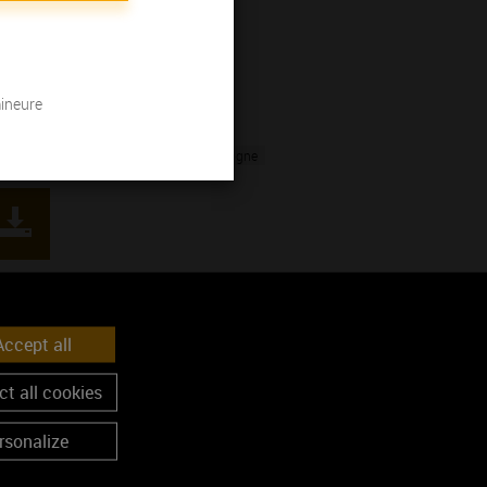
mineure
Bourgogne
Terroir
vins de Bourgogne
ccept all
t all cookies
rsonalize