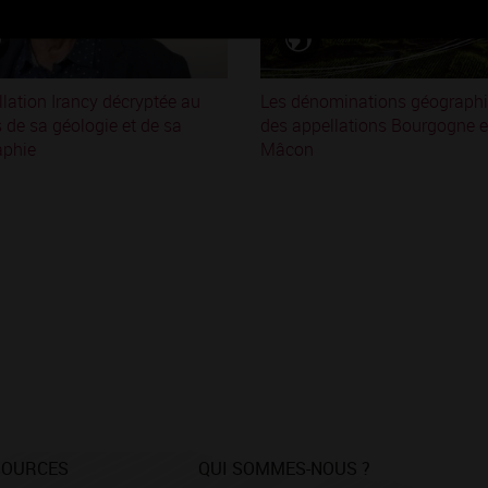
llation Irancy décryptée au
Les dénominations géograph
s de sa géologie et de sa
des appellations Bourgogne e
aphie
Mâcon
SOURCES
QUI SOMMES-NOUS ?