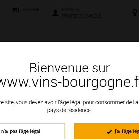
PRESSE
ESPACE
PROFESSIONNELS
& SAVOIR-FAIRE
CONSEILS ET DÉGUSTATION
VISITES E
Bienvenue sur
www.vins-bourgogne.f
première marche vers le terroir – Focus Bourgogne
hiques : la première marche vers 
e
re site, vous devez avoir l'âge légal pour consommer de l'
pays de résidence.
Découvrez à travers ce photo-montag
dénominations géographiques de l
spécificités des sols, superficie et p
 n'ai pas l'âge légal
J'ai l'âge lé
Devenez incollable sur l’appellation 