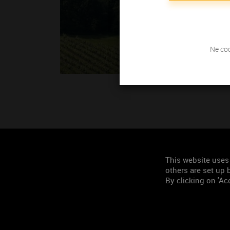
Ne coc
This website uses
others are set up b
By clicking on 'Acc