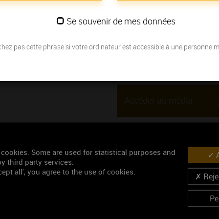
Se souvenir de mes données
Thématique : Pour découvrir
Ajouté le 19 juillet 2021
hez pas cette phrase si votre ordinateur est accessible à une personne 
Mots-clés
Dénomination
géographique
Accéder au média
 cookies. Some are used for statistical purposes and
A
Similaires
y third party services.
ept all', you agree to the use of cookies.
Rejec
Pe